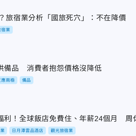
用？旅宿業分析「國旅死穴」：不在降價
旅宿業
供備品 消費者抱怨價格沒降低
反應兩極
備品
福利！全球飯店免費住、年薪24個月 周
宿業
日月潭雲品酒店
觀光旅宿業