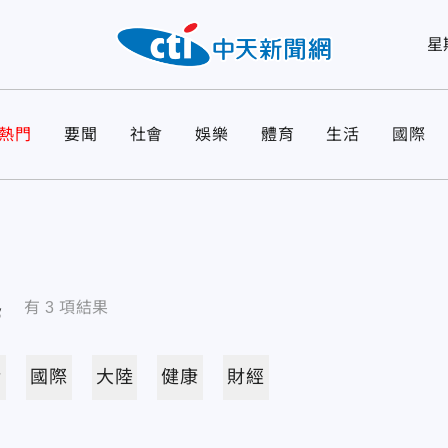
星
熱門
要聞
社會
娛樂
體育
生活
國際
導
有
3
項結果
活
國際
大陸
健康
財經