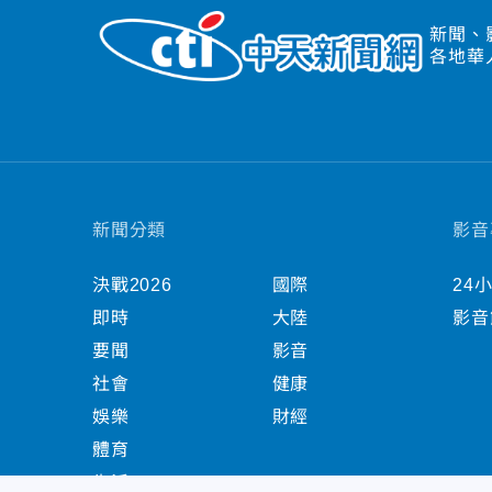
新聞、
各地華
新聞分類
影音
決戰2026
國際
24
即時
大陸
影音
要聞
影音
社會
健康
娛樂
財經
體育
生活