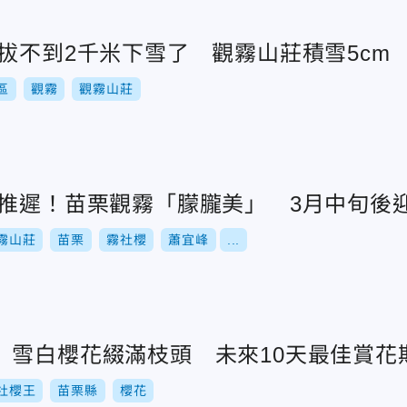
拔不到2千米下雪了 觀霧山莊積雪5cm
區
觀霧
觀霧山莊
期推遲！苗栗觀霧「朦朧美」 3月中旬後
霧山莊
苗栗
霧社櫻
蕭宜峰
...
」雪白櫻花綴滿枝頭 未來10天最佳賞花
社櫻王
苗栗縣
櫻花