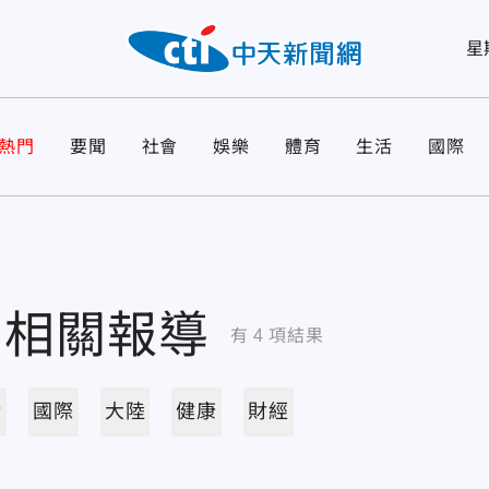
星
熱門
要聞
社會
娛樂
體育
生活
國際
相關報導
有
4
項結果
活
國際
大陸
健康
財經