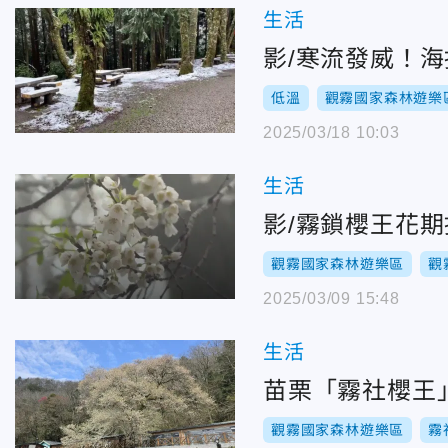
生活
影/寒流發威！海
低溫
觀霧國家森林遊樂
2025/03/18 10:03
生活
影/霧鎖櫻王花
觀霧國家森林遊樂區
觀
2025/03/09 15:48
生活
苗栗「霧社櫻王
觀霧國家森林遊樂區
霧