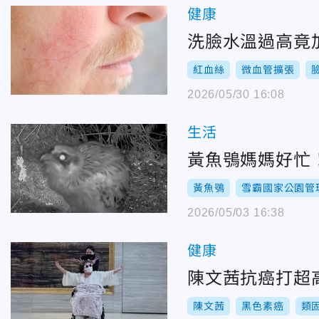
健康
洗臉水溫過高竟
紅血絲
微血管擴張
2026/05/30 16:08
生活
黃魚鴞媽媽好忙
黃魚鴞
雪霸國家公園管
2026/05/03 16:38
健康
陳文茜抗癌打超
陳文茜
黑色素癌
類