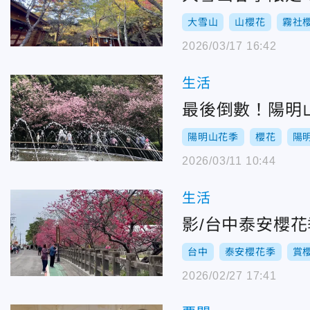
大雪山
山櫻花
霧社
2026/03/17 16:42
生活
最後倒數！陽明山
陽明山花季
櫻花
陽
2026/03/11 10:44
生活
影/台中泰安櫻
台中
泰安櫻花季
賞
2026/02/27 17:41