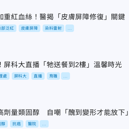
加重紅血絲！醫揭「皮膚屏障修復」關鍵
臉部泛紅
皮膚屏障
染料雷射
...
！屏科大直播「牠送餐到2樓」溫馨時光
理處
屏科大
直播
育雛
...
高劑量類固醇 自嘲「醜到變形才能放下
固醇
抗癌
醫院
...