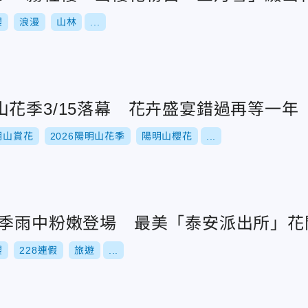
櫻
浪漫
山林
...
花季3/15落幕 花卉盛宴錯過再等一年
明山賞花
2026陽明山花季
陽明山櫻花
...
花季雨中粉嫩登場 最美「泰安派出所」花
櫻
228連假
旅遊
...