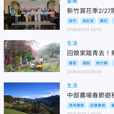
要聞
新竹賞花季2/2
新竹
高虹安
櫻花
2026/02/24 14:41
生活
回娘家踏青去！
春節
連假
新竹縣
2026/02/18 08:45
生活
中部農場春節遊
清境農場
武陵農場