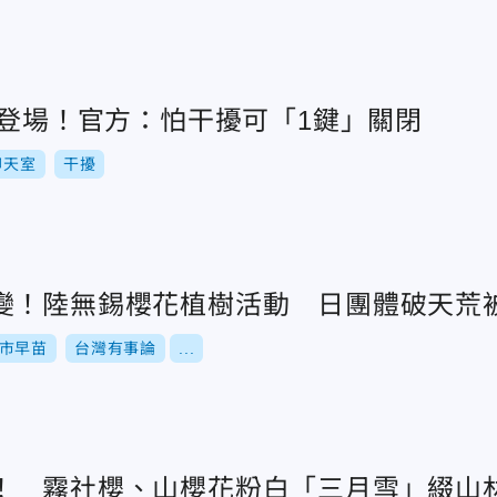
效登場！官方：怕干擾可「1鍵」關閉
聊天室
干擾
變！陸無錫櫻花植樹活動 日團體破天荒
市早苗
台灣有事論
...
！ 霧社櫻、山櫻花粉白「三月雪」綴山