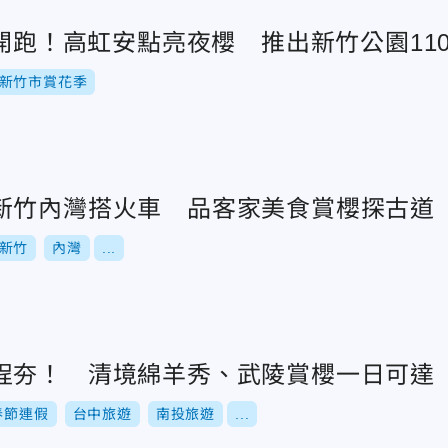
7開跑！高虹安點亮夜櫻 推出新竹公園11
新竹市賞花季
新竹內灣搭火車 品客家美食賞櫻探古道
新竹
內灣
...
程夯！ 清境綿羊秀、武陵賞櫻一日可達
春節連假
台中旅遊
南投旅遊
...