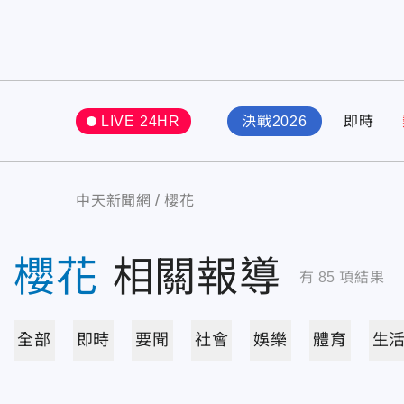
LIVE 24HR
決戰2026
即時
中天新聞網
櫻花
櫻花
相關報導
有
85
項結果
全部
即時
要聞
社會
娛樂
體育
生