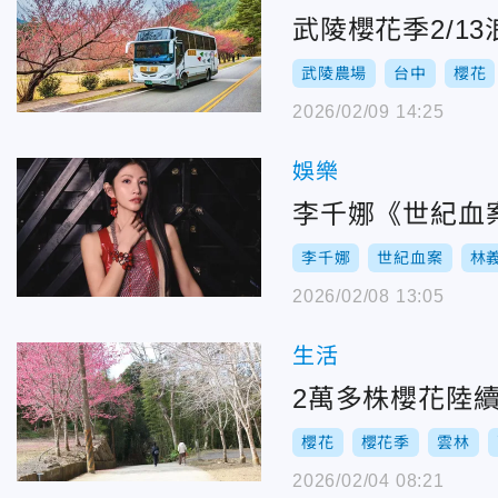
武陵櫻花季2/1
武陵農場
台中
櫻花
2026/02/09 14:25
娛樂
李千娜《世紀血
李千娜
世紀血案
林
2026/02/08 13:05
生活
2萬多株櫻花陸續
櫻花
櫻花季
雲林
2026/02/04 08:21