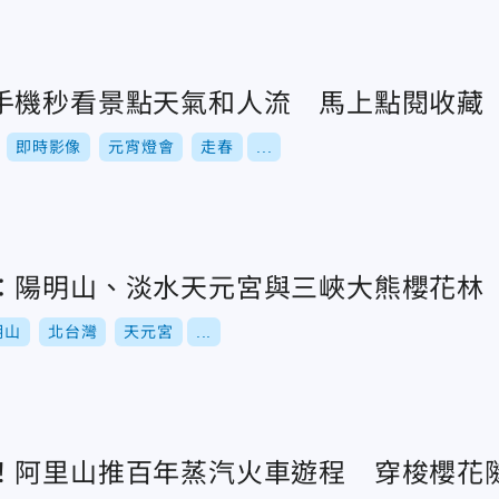
手機秒看景點天氣和人流 馬上點閱收藏
即時影像
元宵燈會
走春
...
：陽明山、淡水天元宮與三峽大熊櫻花林
明山
北台灣
天元宮
...
！阿里山推百年蒸汽火車遊程 穿梭櫻花