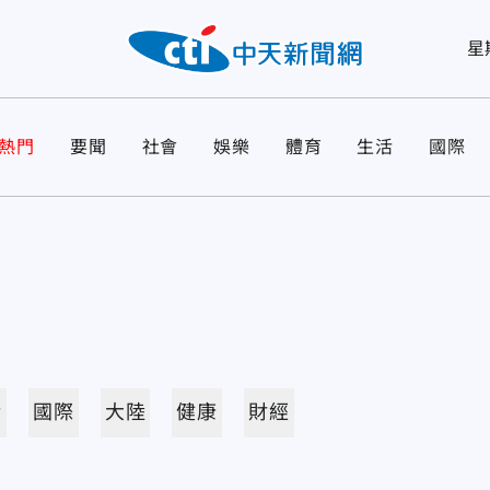
星
熱門
要聞
社會
娛樂
體育
生活
國際
活
國際
大陸
健康
財經