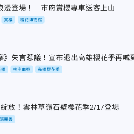
3浪漫登場！ 市府賞櫻專車送客上山
賞櫻
櫻花博物館
案》失言惹議！宣布退出高雄櫻花季再喊
義雄
林宅血案
高雄櫻花季
綻放！雲林草嶺石壁櫻花季2/17登場
張麗善