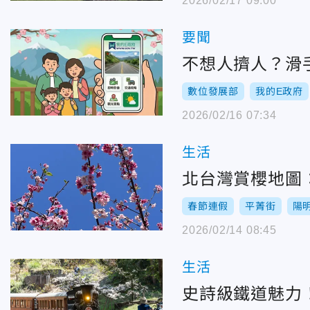
2026/02/17 09:00
要聞
不想人擠人？滑
數位發展部
我的E政府
2026/02/16 07:34
生活
北台灣賞櫻地圖
春節連假
平菁街
陽
2026/02/14 08:45
生活
史詩級鐵道魅力