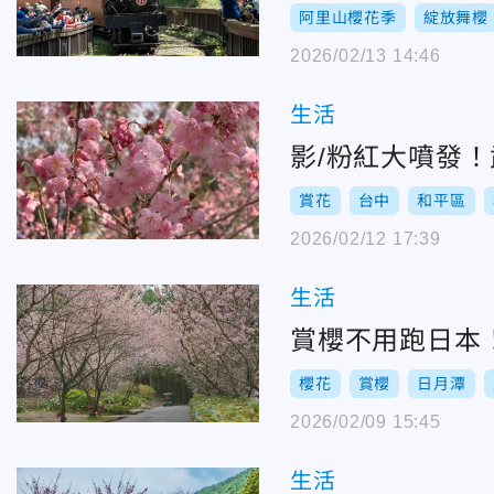
阿里山櫻花季
綻放舞櫻
2026/02/13 14:46
生活
影/粉紅大噴發！
賞花
台中
和平區
2026/02/12 17:39
生活
賞櫻不用跑日本
櫻花
賞櫻
日月潭
2026/02/09 15:45
生活