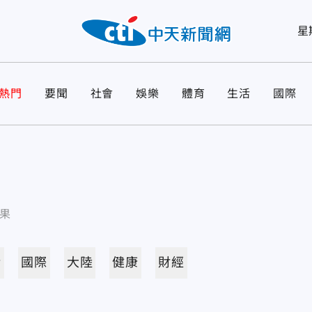
星
熱門
要聞
社會
娛樂
體育
生活
國際
果
活
國際
大陸
健康
財經