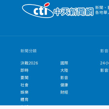
新聞、
各地華
新聞分類
影音
決戰2026
國際
24
即時
大陸
影音
要聞
影音
社會
健康
娛樂
財經
體育
生活