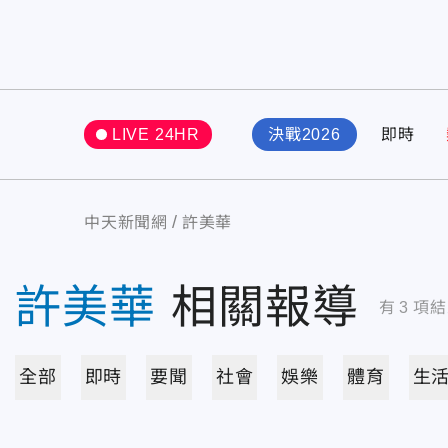
LIVE 24HR
決戰2026
即時
中天新聞網
許美華
許美華
相關報導
有
3
項結
全部
即時
要聞
社會
娛樂
體育
生