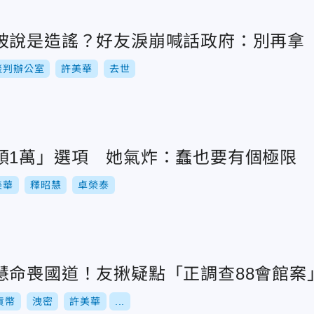
被說是造謠？好友淚崩喊話政府：別再拿
談判辦公室
許美華
去世
領1萬」選項 她氣炸：蠢也要有個極限
美華
釋昭慧
卓榮泰
慧命喪國道！友揪疑點「正調查88會館案
貨幣
洩密
許美華
...