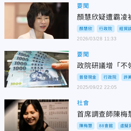
要聞
顏慧欣疑遭霸凌
顏慧欣
行政院
經貿
2026/03/28 11:33
要聞
政院研議增「不
普發現金
行政院
許
2025/09/22 22:05
社會
首席調查師陳梅
陳梅慧
88會館
虛擬