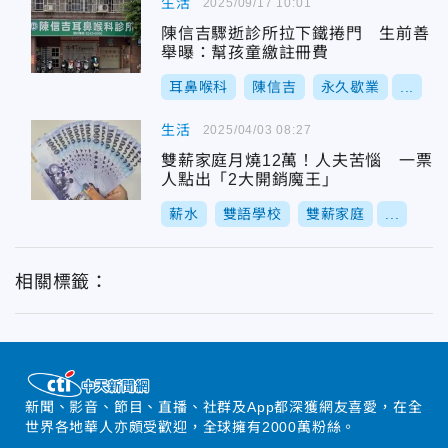
生活
2025/09/17 10:01
陳信吉驟逝診所拉下鐵捲門 生前善
舉曝：幫孩童繳註冊費
耳鼻喉科
陳信吉
永久歇業
...
生活
2025/04/03 08:27
雙薪家庭月燒12萬！人夫苦惱 一票
人點出「2大開銷魔王」
薪水
雙語學校
雙薪家庭
...
相關標籤：
新聞、影音、節目、直播、社群及App都深獲網友喜愛，在全
世界各地華人亦頗受歡迎，全球擁有2000萬粉絲。