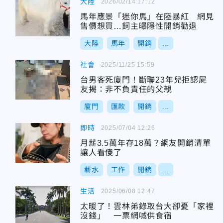
大陸
2026/02/14 17:12
馬年應景「迷你馬」在陸暴紅 網見
售價想買…飼主曝隱性開銷勸退
大陸
馬年
開銷
...
社會
2025/11/25 15:59
台男客死廈門！斷聯23年兒拒認屍
友揭：非不負責任的父親
廈門
匯款
開銷
...
即時
2025/07/04 12:26
月薪3.5萬年存18萬？網友開銷清單
讓人看傻了
薪水
工作
開銷
...
生活
2025/06/08 12:47
太暖了！雲林弟錄取台大卻憂「家裡
沒錢」 一票網喊供食宿