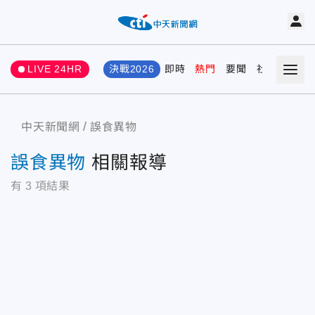
LIVE 24HR
決戰2026
即時
熱門
要聞
社會
娛樂
中天新聞網
誤食異物
誤食異物
相關報導
有
3
項結果