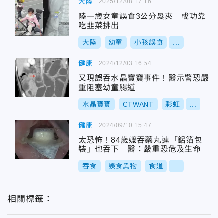
大陸
2025/12/08 17:16
陸一歲女童誤食3公分髮夾 成功靠
吃韭菜排出
大陸
幼童
小孩誤食
...
健康
2024/12/03 16:54
又現誤吞水晶寶寶事件！醫示警恐嚴
重阻塞幼童腸道
水晶寶寶
CTWANT
彩虹
...
健康
2024/09/10 15:47
太恐怖！84歲嬤吞藥丸連「鋁箔包
裝」也吞下 醫：嚴重恐危及生命
吞食
誤食異物
食道
...
相關標籤：