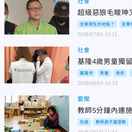
社會
超級惡狼毛畯珅又
全案發生的地點？
全案
2026/07/01 15:11
社會
基隆4歲男童獨留
基隆市
男童
骨折
2026/06/24 14:15
要聞
教師5分鐘內連
兒虐
教保員不當管教