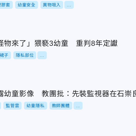
塑膠套
幼童安全
異物吸入
...
怪物來了」猥褻3幼童 重判8年定讞
裙子
隱私部位
...
露幼童影像 教團批：先裝監視器在石崇
監管雲
幼童隱私
教師團體
...