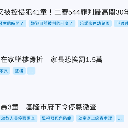
被控侵犯41童！二審544罪判最高關30
發生的時間？
嫌犯目前被判的刑度？
培諾米達幼兒園
毛畯
在家墜樓骨折 家長恐挨罰1.5萬
家長
墜樓
...
施暴3童 基隆市府下令停職徹查
幼教人員停職調查
監視器死角防範
幼童身上瘀青處理
...