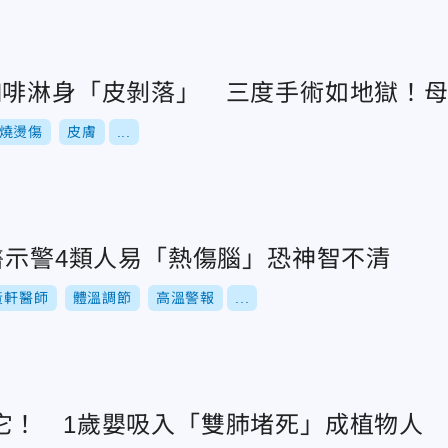
咖啡淋身「皮剝落」 三度手術如地獄！
燒燙傷
皮膚
...
醫示警4類人易「熱傷腦」恐神智不清
黃軒醫師
體溫調節
高溫警報
...
它！ 1歲嬰吸入「雙肺堵死」成植物人