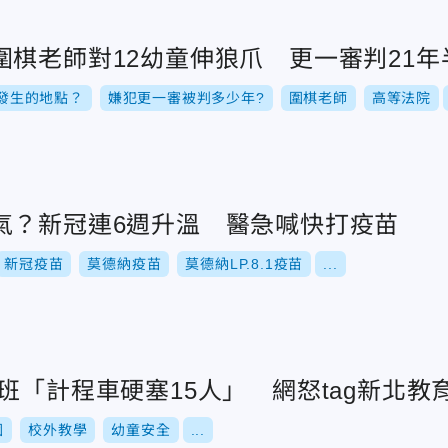
圍棋老師對12幼童伸狼爪 更一審判21年
發生的地點？
嫌犯更一審被判多少年?
圍棋老師
高等法院
氣？新冠連6週升溫 醫急喊快打疫苗
新冠疫苗
莫德納疫苗
莫德納LP.8.1疫苗
...
班「計程車硬塞15人」 網怒tag新北教
園
校外教學
幼童安全
...