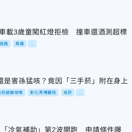
騎車載3歲童闖紅燈拒檢 撞車還酒測超標
逃逸
高雄
...
還是害孫猛咳？竟因「三手菸」附在身上
幼兒過敏咳嗽
彰化秀傳醫院
戒菸
...
園「冷氣補助」第2波開跑 申請條件曝