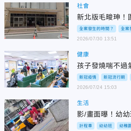
社會
新北版毛畯珅！
全案發生的時間？
全案
2026/07/30 13:51
健康
孩子發燒喘不過
新冠疫情
新冠流行期
2026/07/24 15:03
生活
影/畫面曝！幼幼
計程車
幼幼班
幼稚