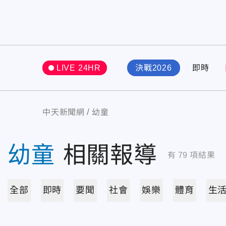
LIVE 24HR
決戰2026
即時
中天新聞網
幼童
幼童
相關報導
有
79
項結果
全部
即時
要聞
社會
娛樂
體育
生