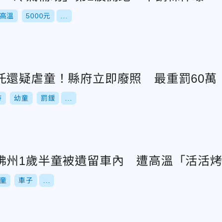
高溫
5000元
...
托還疑虐童！縣府立即廢照 最重罰60萬
待
幼童
罰鍰
...
佛州1歲半童被遺留車內 遭高溫「活活
童
車子
...