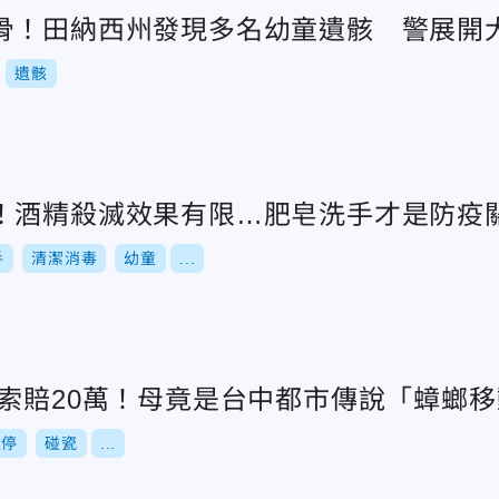
骨！田納西州發現多名幼童遺骸 警展開
遺骸
！酒精殺滅效果有限…肥皂洗手才是防疫
手
清潔消毒
幼童
...
撞索賠20萬！母竟是台中都市傳說「蟑螂
違停
碰瓷
...