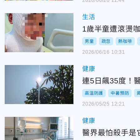
2026/06/20 11:44
生活
1歲半童遭滾燙
男童
疏忽
熱咖啡
2026/06/16 10:31
健康
連5日飆35度！
高溫防護
中暑預防
2026/05/25 12:21
健康
醫界最怕殺手是