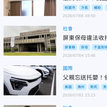
桃園市
冷氣
補助
2026/07/06 08:50
社會
屏東保母違法收
屏東縣
保母
不當對
2026/07/04 15:46
國際
父親忘送托嬰！
美國
佛州
熱死
男
2026/07/01 15:15