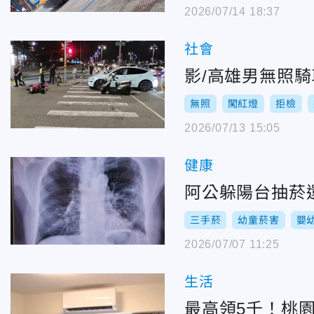
2026/07/14 18:37
社會
影/高雄男無照
無照
闖紅燈
拒檢
2026/07/13 15:05
健康
阿公躲陽台抽菸
三手菸
幼童菸害
嬰
2026/07/07 11:25
生活
最高領5千！桃