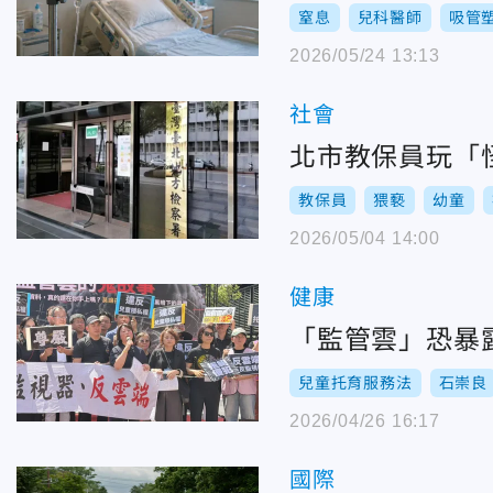
窒息
兒科醫師
吸管
2026/05/24 13:13
社會
北市教保員玩「
教保員
猥褻
幼童
2026/05/04 14:00
健康
「監管雲」恐暴
兒童托育服務法
石崇良
2026/04/26 16:17
國際