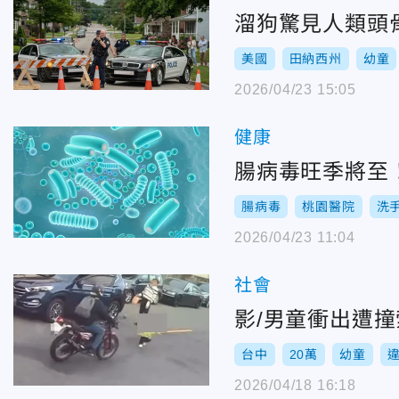
溜狗驚見人類頭
美國
田納西州
幼童
2026/04/23 15:05
健康
腸病毒旺季將至
腸病毒
桃園醫院
洗
2026/04/23 11:04
社會
影/男童衝出遭
台中
20萬
幼童
2026/04/18 16:18