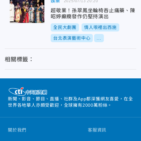
娛樂
2025/07/13 20:20
超敬業！孫翠鳳坐輪椅吞止痛藥、陳
昭婷癲癇發作仍堅持演出
全民大劇團
情人哏裡出西施
台北表演藝術中心
...
相關標籤：
新聞、影音、節目、直播、社群及App都深獲網友喜愛，在全
世界各地華人亦頗受歡迎，全球擁有2000萬粉絲。
關於我們
客服資訊