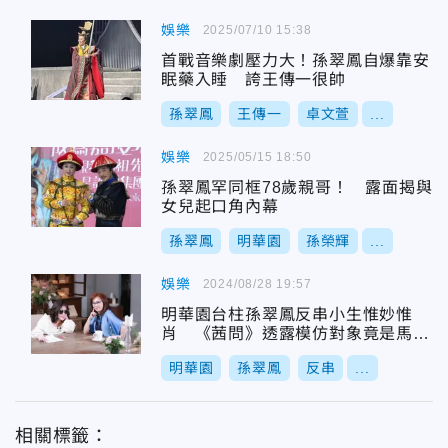
娛樂
2025/07/10 15:38
首戰音樂劇壓力大！孫翠鳳自爆靠安
眠藥入睡 誇王傳一很帥
孫翠鳳
王傳一
卓文萱
...
娛樂
2025/05/15 18:50
孫翠鳳罕同框78歲親哥！ 露面揭與
女兒起口角內幕
孫翠鳳
明華園
孫榮輝
...
娛樂
2024/08/28 19:57
明華園台柱孫翠鳳反串小生惟妙惟
肖 《茜問》透露模仿對象竟是馬英
九
明華園
孫翠鳳
反串
...
相關標籤：