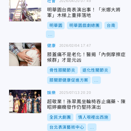
社會
2026/04/20 07:49
明華園台南表演出事！「米娜大將
軍」木梯上重摔落地
明華園
明華園戲劇總團
台南
...
健康
2026/02/04 17:47
膝蓋痛不是老化！醫揭「內側摩擦症
候群」才是元凶
骨性膝關節炎
退化性關節炎
膝關節健康促進方案
...
娛樂
2025/07/13 20:20
超敬業！孫翠鳳坐輪椅吞止痛藥、陳
昭婷癲癇發作仍堅持演出
全民大劇團
情人哏裡出西施
台北表演藝術中心
...