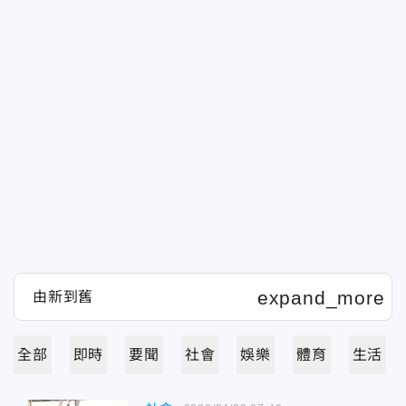
全部
即時
要聞
社會
娛樂
體育
生活