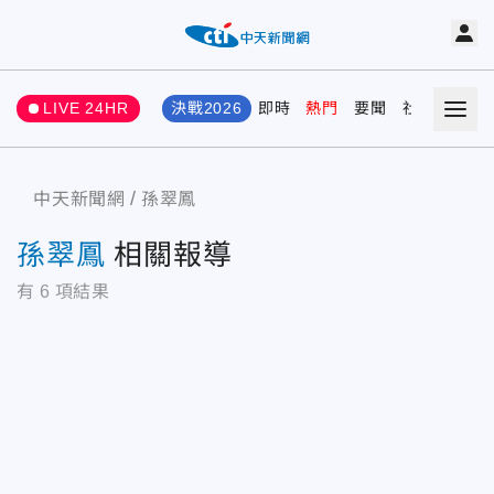
LIVE 24HR
決戰2026
即時
熱門
要聞
社會
娛樂
中天新聞網
孫翠鳳
孫翠鳳
相關報導
有
6
項結果