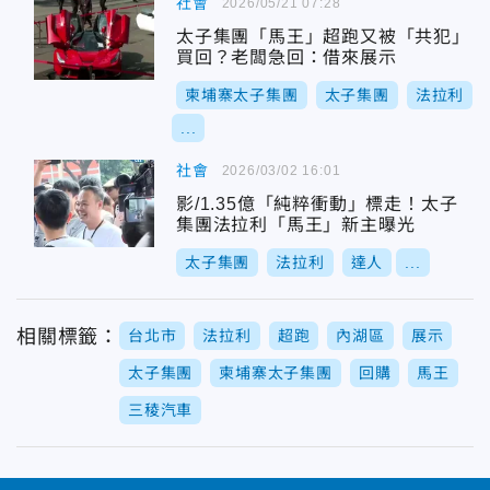
社會
2026/05/21 07:28
太子集團「馬王」超跑又被「共犯」
買回？老闆急回：借來展示
柬埔寨太子集團
太子集團
法拉利
...
社會
2026/03/02 16:01
影/1.35億「純粹衝動」標走！太子
集團法拉利「馬王」新主曝光
太子集團
法拉利
達人
...
相關標籤：
台北市
法拉利
超跑
內湖區
展示
太子集團
柬埔寨太子集團
回購
馬王
三稜汽車