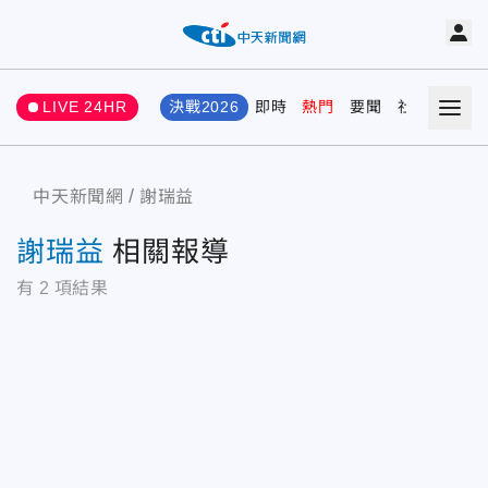
LIVE 24HR
決戰2026
即時
熱門
要聞
社會
娛樂
中天新聞網
謝瑞益
謝瑞益
相關報導
有
2
項結果