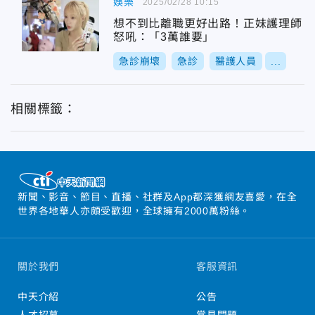
娛樂
2025/02/28 10:15
想不到比離職更好出路！正妹護理師
怒吼：「3萬誰要」
急診崩壞
急診
醫護人員
...
相關標籤：
新聞、影音、節目、直播、社群及App都深獲網友喜愛，在全
世界各地華人亦頗受歡迎，全球擁有2000萬粉絲。
關於我們
客服資訊
中天介紹
公告