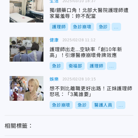
生活
2025/03/10 18:37
獨/餵藥口角！北部大醫院護理師遭
家屬羞辱：妳不配當
護理師
急診崩壞
急診
...
健康
2025/02/28 11:12
護理師出走...空缺率「創10年新
高」！引爆醫療崩壞骨牌效應
急診
衛福部
護理師
...
娛樂
2025/02/28 10:15
想不到比離職更好出路！正妹護理師
怒吼：「3萬誰要」
急診崩壞
急診
醫護人員
...
相關標籤：