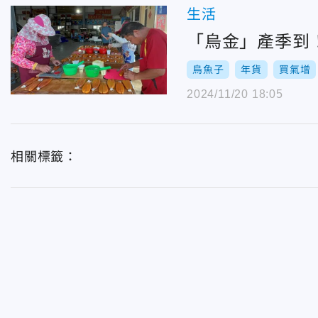
生活
「烏金」產季到
烏魚子
年貨
買氣增
2024/11/20 18:05
相關標籤：