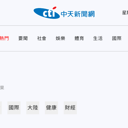
星
熱門
要聞
社會
娛樂
體育
生活
國際
果
活
國際
大陸
健康
財經