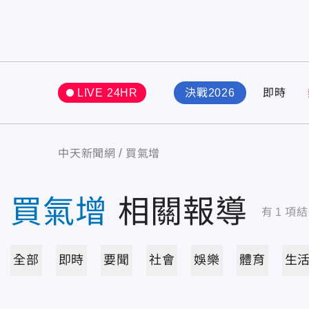
LIVE 24HR
決戰2026
即時
中天新聞網
買氣增
買氣增
相關報導
有
1
項結
全部
即時
要聞
社會
娛樂
體育
生