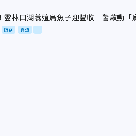
！雲林口湖養殖烏魚子迎豐收 警啟動「
防竊
養殖
...