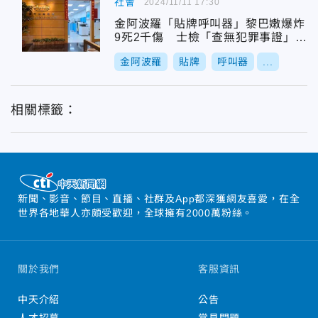
社會
2024/11/11 17:30
金阿波羅「貼牌呼叫器」黎巴嫩爆炸
9死2千傷 士檢「查無犯罪事證」簽
結
金阿波羅
貼牌
呼叫器
...
相關標籤：
新聞、影音、節目、直播、社群及App都深獲網友喜愛，在全
世界各地華人亦頗受歡迎，全球擁有2000萬粉絲。
關於我們
客服資訊
中天介紹
公告