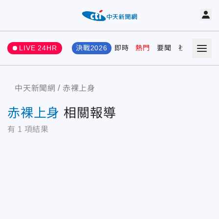
LIVE 24HR
決戰2026
即時
熱門
要聞
社會
娛樂
中天新聞網
赤裸上身
赤裸上身
相關報導
有
1
項結果