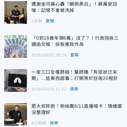
遭謝金河痛心轟「顛倒黑白」！蔣萬安回
嗆：記憶不會被洗掉
2天前
要聞
「0到18歲年領6萬」沒了？！行政院收三
讀函文喊：採取憲政作為
2026/08/07 20:18
要聞
一家三口全罹肺癌！醫師曝「有症狀已末
期」…這東西超毒：打開等於狂吸20根菸
2026/02/16 11:32
健康
肥大叔猝逝！粉絲團8/11直播喊卡：情緒還
沒整理好
3小時前
娛樂