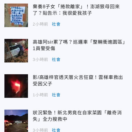
棄養8子女「捲款離家」！澎湖狠母回來
了？貼告示：我很愛我孩子
2小時前
社會
高雄阿sir累了嗎？巡邏車「整輛衝進園區」
1員警受傷
3小時前
社會
影/高雄梓官透天厝火舌狂竄！雲梯車救出
受困父子
1小時前
社會
狀況緊急！新北男竟在自家菜園「離奇消
失」全力搜救中
3小時前
社會