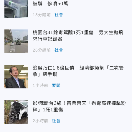
被騙 慘噴50萬
13分鐘前
社會
桃園台31線毒駕釀1死1重傷！男大生拋飛
求行車記錄器
26分鐘前
社會
追吳乃仁1.8億巨債 經濟部擬祭「二次管
收」殺手鐧
1小時前
要聞
影/魂斷台3線！苗栗雨天「過彎高速撞擊粉
碎」1死1重傷
2小時前
社會