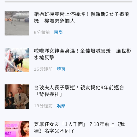
錯過班機竟衝上停機坪！俄羅斯2女子追飛
機 機場緊急攔人
6分鐘前
國際
啦啦隊女神全身濕！金佳垠喊害羞 廉世彬
水槍反擊
15分鐘前
體育
台玻夫人長子驟逝！親友揭他9年前返台
「背後掙扎」
19分鐘前
娛樂
姜厚任女友「1人千面」？18年前上《我
猜》名字又不同了