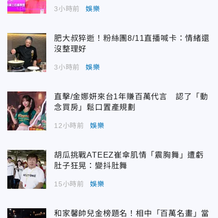
3小時前
娛樂
肥大叔猝逝！粉絲團8/11直播喊卡：情緒還
沒整理好
3小時前
娛樂
直擊/金娜妍來台1年賺百萬代言 認了「動
念買房」鬆口置產規劃
12小時前
娛樂
胡瓜挑戰ATEEZ崔傘肌情「震胸舞」遭虧
肚子狂晃：變抖肚舞
15小時前
娛樂
和家馨帥兒金榜題名！相中「百萬名畫」當