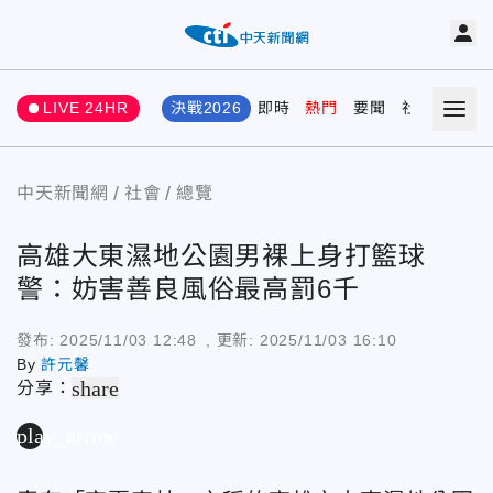
LIVE 24HR
決戰2026
即時
熱門
要聞
社會
娛樂
中天新聞網
社會
總覽
高雄大東濕地公園男裸上身打籃球
警：妨害善良風俗最高罰6千
發布:
2025/11/03 12:48
, 更新:
2025/11/03 16:10
By
許元馨
share
分享：
play_arrow