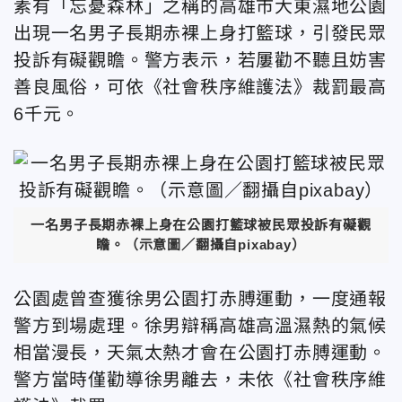
素有
「忘憂森林」之稱的
高雄市大東濕地公園
出現一名男子長期赤裸上身打籃球，
引發民眾
投訴有礙觀瞻。
警方表示，若屢勸不聽且妨害
善良風俗，可依《社會秩序維護法》裁罰最高
6千元。
一名男子長期赤裸上身在公園打籃球被民眾投訴有礙觀
瞻。
（示意圖／翻攝自pixabay）
公園處曾查獲徐男公園打赤膊運動，一度通報
警方到場處理。徐男辯稱高雄高溫濕熱的氣候
相當漫長，天氣太熱才會在公園打赤膊運動。
警方當時僅勸導徐男離去，未依《社會秩序維