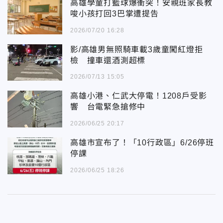
高雄學童打籃球爆衝突！安親班家長教
唆小孩打回3巴掌遭提告
2026/07/20 16:28
影/高雄男無照騎車載3歲童闖紅燈拒
檢 撞車還酒測超標
2026/07/13 15:05
高雄小港、仁武大停電！1208戶受影
響 台電緊急搶修中
2026/06/25 20:17
高雄市宣布了！「10行政區」6/26停班
停課
2026/06/25 18:26