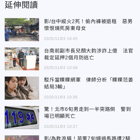
延伸閱讀
影/台中縱火2死！偷內褲被退租 惡男
懷恨燒死房東母女
2025/11/03 16:45
台南前副市長兒顏大鈞涉詐上億 法官
裁定延押2個月防逃亡
2025/11/03 10:48
駁斥當粿粿網軍 律師分析「粿粿范姜
結局3輸」
2025/11/03 10:36
驚！北市6旬男走到一半突路倒 警到
場已明顯死亡
2025/11/03 10:27
影/為救浪貓！苗栗7旬婦過馬路遭2騎