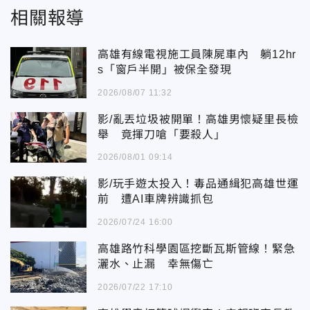
相關報導
高雄有線電視施工員陳屍車內 躺12hr
s「窗戶半開」被保全發現
2026/08/07 11:32
影/亂丟垃圾被開單！高雄男懷疑里長檢
舉 竟揮刀嗆「要殺人」
2026/08/01 09:14
影/玩手遊太投入！毒品通緝犯高雄世運
前 遭AI車牌辨識抓包
2026/07/24 16:00
高雄路竹科學園區挖斷瓦斯管線！緊急
灑水、止漏 幸無傷亡
2026/07/22 17:10