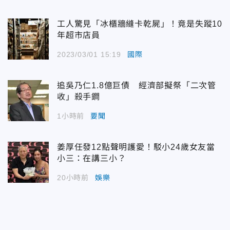
工人驚見「冰櫃牆縫卡乾屍」！竟是失蹤10
年超市店員
2023/03/01 15:19
國際
追吳乃仁1.8億巨債 經濟部擬祭「二次管
收」殺手鐧
1小時前
要聞
姜厚任發12點聲明護愛！駁小24歲女友當
小三：在講三小？
20小時前
娛樂