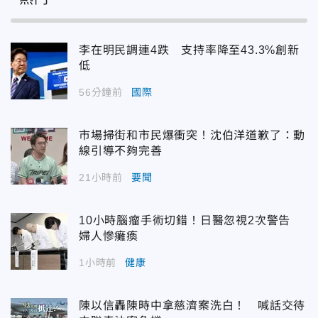
李在明民調連4跌 支持率降至43.3%創新
低
56分鐘前
國際
市場掃街和市民爆衝突！沈伯洋道歉了：動
線引導不夠完善
21小時前
要聞
10小時腦瘤手術切錯！日醫忽視2次警告
婦人慘癱瘓
1小時前
健康
陳以信轟陳時中拿慈濟案洗白！ 喊話交待