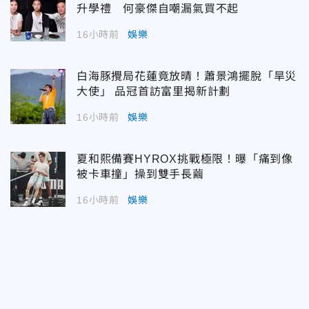
升學禮 何豪傑自嘲漏氣買不起
16小時前
娛樂
白海豚攪局花蓮竟放晴！蕭景鴻擺脫「旱災
大使」 品冠首訪富里揭新計劃
16小時前
娛樂
夏和熙備賽HYROX挑戰極限！曝「痛到像
被卡車撞」操到雙手長繭
16小時前
娛樂