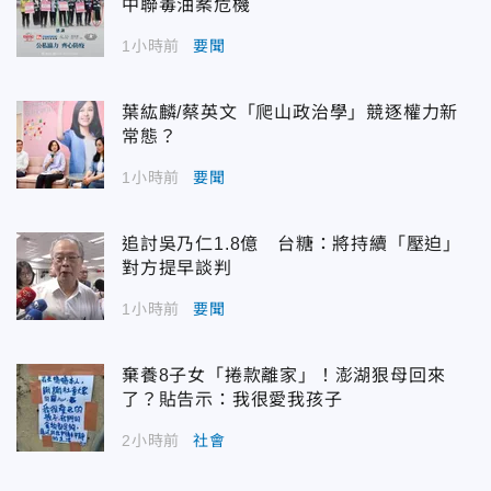
中聯毒油案危機
1小時前
要聞
葉紘麟/蔡英文「爬山政治學」競逐權力新
常態？
1小時前
要聞
追討吳乃仁1.8億 台糖：將持續「壓迫」
對方提早談判
1小時前
要聞
棄養8子女「捲款離家」！澎湖狠母回來
了？貼告示：我很愛我孩子
2小時前
社會