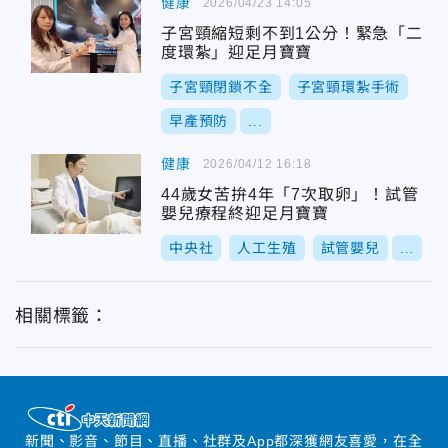
健康
2026/04/23 14:05
子宮頸縮短剩不到1公分！緊急「二
度環紮」迎足月寶寶
子宮頸閉鎖不全
子宮頸環紮手術
早產預防
...
健康
2026/04/12 16:18
44歲女苦拚4年「7次取卵」！試管
嬰兒療程終迎足月寶寶
中央社
人工生殖
試管嬰兒
...
相關標籤：
新聞、影音、節目、直播、社群及App都深獲網友喜愛，在全