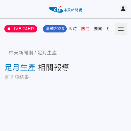
LIVE 24HR
決戰2026
即時
熱門
要聞
社會
娛樂
中天新聞網
足月生產
足月生產
相關報導
有
2
項結果