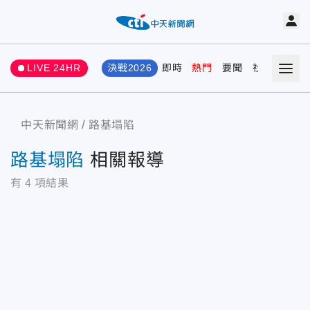
LIVE 24HR
決戰2026
即時
熱門
要聞
社會
娛樂
中天新聞網
路基塌陷
路基塌陷
相關報導
有
4
項結果