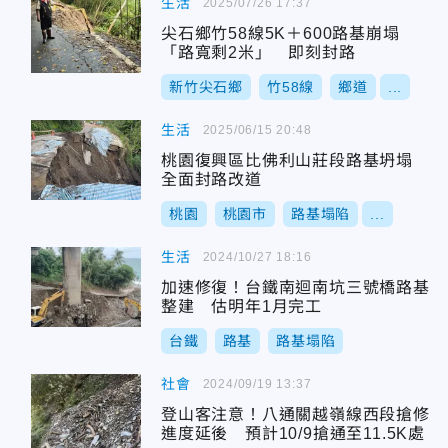
生活
2025/07/26 17:37
尖石鄉竹58線5K＋600路基崩塌
「路寬剩2米」 即刻封路
新竹尖石鄉
竹58線
鄉道
...
生活
2025/06/15 20:48
桃園復興區比佛利山莊段路基坍塌
全面封路改道
桃園
桃園市
路基塌陷
...
生活
2024/10/27 18:16
加速修復！台鐵南迴南坑三號橋路基
整建 估明年1月完工
台鐵
路基
路基塌陷
社會
2024/09/19 13:37
登山客注意！八通關越嶺線西段搶修
進度延後 預計10/9搶通至11.5K處