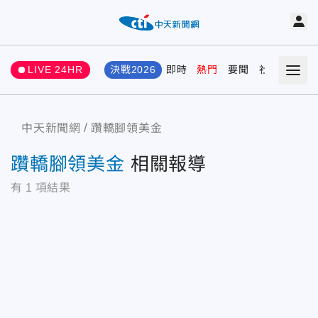
LIVE 24HR
決戰2026
即時
熱門
要聞
社會
娛樂
中天新聞網
躦轎腳領美金
躦轎腳領美金
相關報導
有
1
項結果