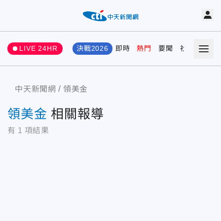
LIVE 24HR
決戰2026
即時
熱門
要聞
社會
娛樂
中天新聞網
領美金
領美金
相關報導
有
1
項結果