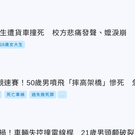
女大生遭貨車撞死 校方悲痛發聲、嬤淚崩
18歲女大生
競速賽！50歲男噴飛「摔高架橋」慘死 
死亡車禍
過失致死罪
...
車禍！車輛失控撞電線桿 21歲男頭顱破裂