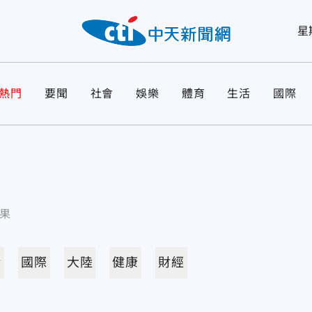
星
熱門
要聞
社會
娛樂
體育
生活
國際
果
活
國際
大陸
健康
財經