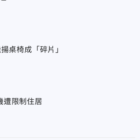
飛揚桌椅成「碎片」
機遭限制住居