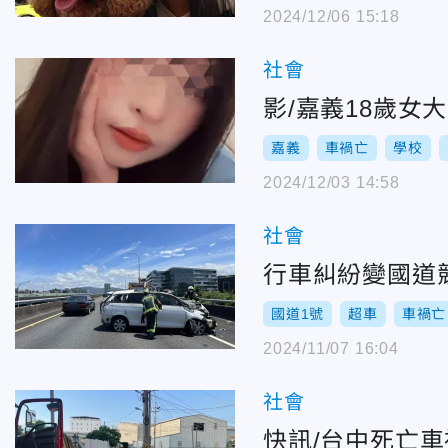
2024/12/06 15:18
社會
影/嘉義18歲
嘉義
車禍亡
學校
2024/12/03 14:58
社會
行車糾紛變國道
國道1號
超車
車禍亡
2024/11/07 16:04
社會
快訊/台中死亡