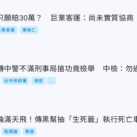
只願賠30萬？ 巨業客運：尚未實質協商
巨業客運
車禍亡
傳中警不滿刑事局搶功竟檢舉 中檢：勿
台中地檢署
洩密
...
論滿天飛！傳黑幫抽「生死籤」執行死亡
陰謀論
黑道