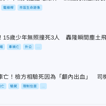
電線桿
市區生命跡象
！15歲少年無照撞死3人 轟隆瞬間塵土
場
車禍亡
外公
...
車亡！檢方相驗死因為「顱內出血」 司
禍亡
驗屍
限制住居
...