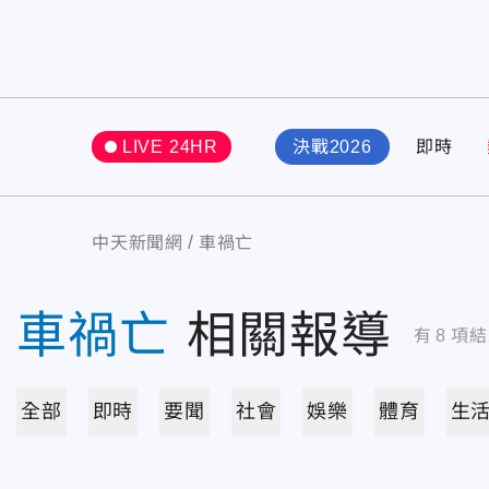
LIVE 24HR
決戰2026
即時
中天新聞網
車禍亡
車禍亡
相關報導
有
8
項結
全部
即時
要聞
社會
娛樂
體育
生