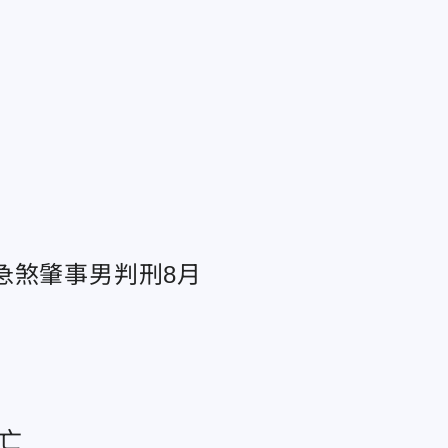
急煞肇事男判刑8月
亡