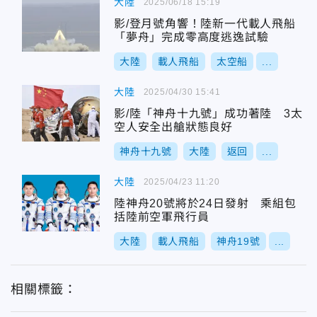
大陸
2025/06/18 15:19
影/登月號角響！陸新一代載人飛船
「夢舟」完成零高度逃逸試驗
大陸
載人飛船
太空船
...
大陸
2025/04/30 15:41
影/陸「神舟十九號」成功著陸 3太
空人安全出艙狀態良好
神舟十九號
大陸
返回
...
大陸
2025/04/23 11:20
陸神舟20號將於24日發射 乘組包
括陸前空軍飛行員
大陸
載人飛船
神舟19號
...
相關標籤：