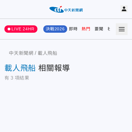
LIVE 24HR
決戰2026
即時
熱門
要聞
社會
娛樂
中天新聞網
載人飛船
載人飛船
相關報導
有
3
項結果