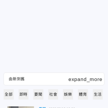
全部
即時
要聞
社會
娛樂
體育
生活