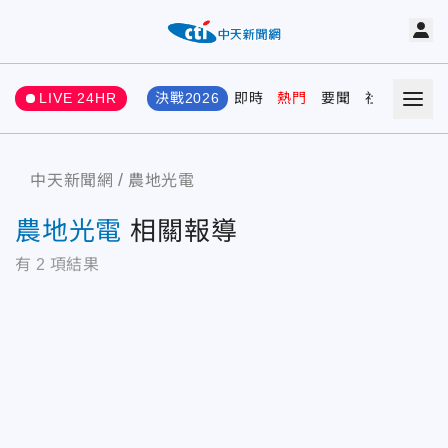
LIVE 24HR
決戰2026
即時
熱門
要聞
社會
娛樂
中天新聞網
農地光電
農地光電
相關報導
有
2
項結果