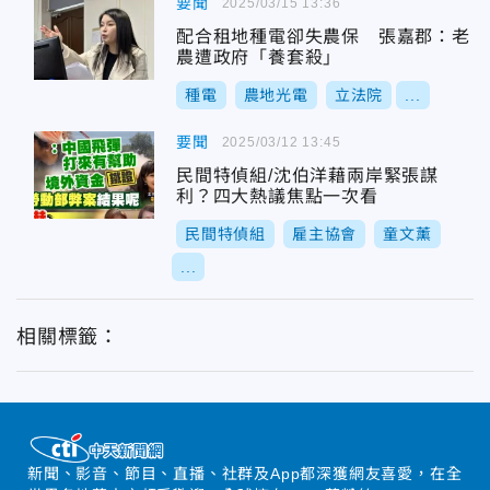
要聞
2025/03/15 13:36
配合租地種電卻失農保 張嘉郡：老
農遭政府「養套殺」
種電
農地光電
立法院
...
要聞
2025/03/12 13:45
民間特偵組/沈伯洋藉兩岸緊張謀
利？四大熱議焦點一次看
民間特偵組
雇主協會
童文薰
...
相關標籤：
新聞、影音、節目、直播、社群及App都深獲網友喜愛，在全