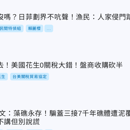
沒嗎？日菲劃界不吭聲！漁民：人家侵門踏
民間特偵組
賴麗櫻
...
去！美國花生0關稅大錯！盤商收購砍半
花生
台美關稅貿易協定
英文：藻礁永存！騙蓋三接7千年礁體遭泥
不講但別說謊