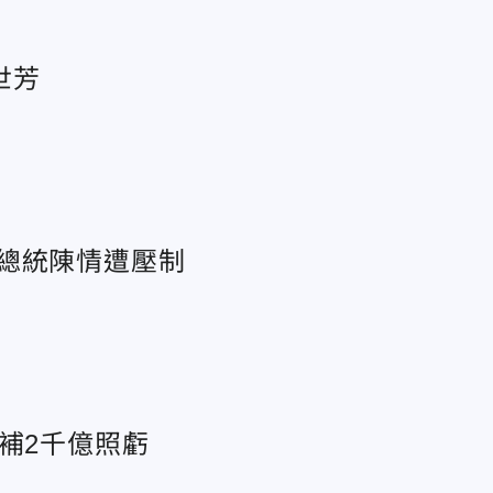
世芳
總統陳情遭壓制
補2千億照虧