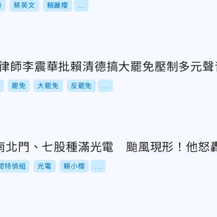
接
蔡英文
賴麗櫻
...
綠律師李震華批賴清德搞大罷免壓制多元聲音
罷免
大罷免
反罷免
...
台南北門、七股種滿光電 颱風現形！他怒
間特偵組
光電
賴小櫻
...