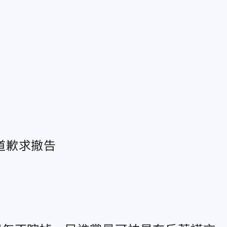
道歉求撤告