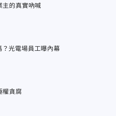
業主的真實吶喊
嗎？光電場員工曝內幕
極權貪腐