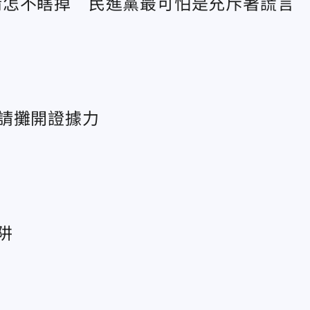
睛怎不瞎掉 民進黨最可怕是充斥著謊言
請攤開證據力
阱