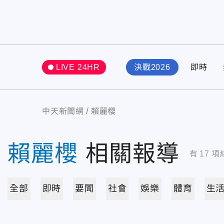
LIVE 24HR
決戰2026
即時
中天新聞網
賴麗櫻
賴麗櫻
相關報導
有
17
項
全部
即時
要聞
社會
娛樂
體育
生