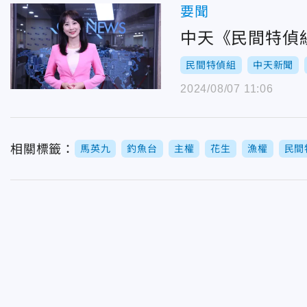
要聞
中天《民間特偵
民間特偵組
中天新聞
2024/08/07 11:06
相關標籤：
馬英九
釣魚台
主權
花生
漁權
民間