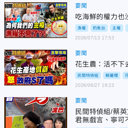
要聞
吃海鮮的權力也
漁權
釣魚台
主權
2026/07/13 17:53
要聞
花生農：活不下
民間特偵組
賴麗櫻
2026/06/27 19:23
要聞
民間特偵組/蔡
君無戲言、寧可