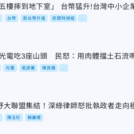
從五樓摔到地下室」 台幣猛升!台灣中小企
台幣
新台幣升值
民間特偵組
...
色光電吃3座山頭 民怒：用肉體擋土石流
光電
能源署
陳其邁
...
 在野大聯盟集結！深綠律師怒批執政者走向
陳玉珍
賴麗櫻