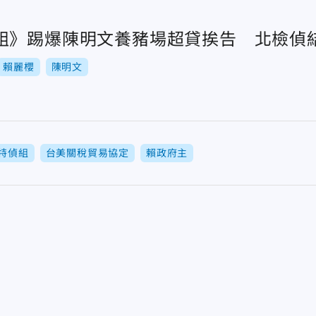
組》踢爆陳明文養豬場超貸挨告 北檢偵
賴麗櫻
陳明文
特偵組
台美關稅貿易協定
賴政府主