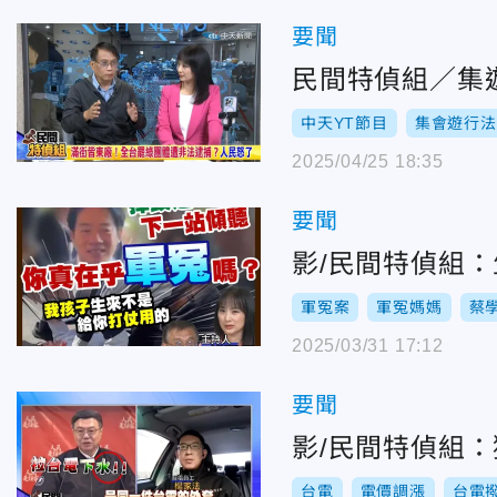
要聞
民間特偵組／集
中天YT節目
集會遊行法
2025/04/25 18:35
要聞
影/民間特偵組
軍冤案
軍冤媽媽
蔡
2025/03/31 17:12
要聞
影/民間特偵組
台電
電價調漲
台電