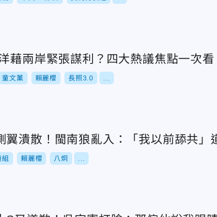
伯洋藉兩岸緊張謀利？四大熱議焦點一次看
童文薰
賴麗櫻
長照3.0
...
側翼潰散！閩南狼亂入：「我以前舔共」
偵組
賴麗櫻
八炯
...