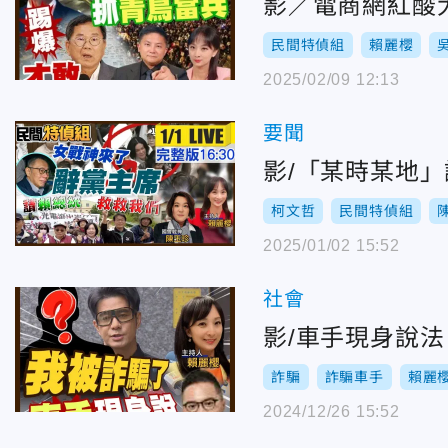
影／電商網紅酸
民間特偵組
賴麗櫻
2025/02/09 12:13
要聞
影/「某時某地
柯文哲
民間特偵組
2025/01/02 15:52
社會
影/車手現身說法
詐騙
詐騙車手
賴麗
2024/12/26 15:52