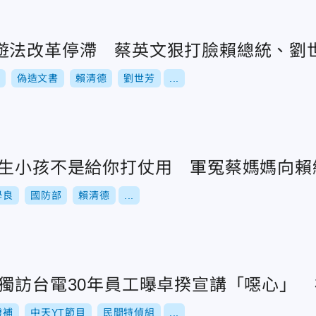
遊法改革停滯 蔡英文狠打臉賴總統、劉
偽造文書
賴清德
劉世芳
...
：生小孩不是給你打仗用 軍冤蔡媽媽向賴
學良
國防部
賴清德
...
：獨訪台電30年員工曝卓揆宣講「噁心」 
撥補
中天YT節目
民間特偵組
...