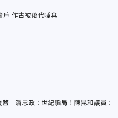
戶 作古被後代唾棄
覆蓋 潘忠政：世紀騙局！陳昆和議員：