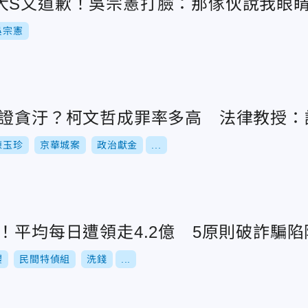
大S又道歉！吳宗憲打臉：那傢伙說我眼
吳宗憲
」證貪汙？柯文哲成罪率多高 法律教授：
陳玉珍
京華城案
政治獻金
...
！平均每日遭領走4.2億 5原則破詐騙陷
櫻
民間特偵組
洗錢
...