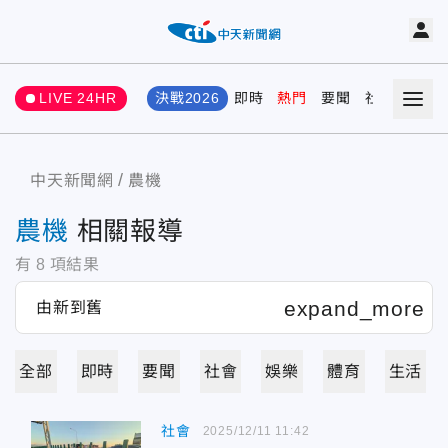
LIVE 24HR
決戰2026
即時
熱門
要聞
社會
娛樂
中天新聞網
農機
農機
相關報導
有
8
項結果
全部
即時
要聞
社會
娛樂
體育
生活
社會
2025/12/11 11:42