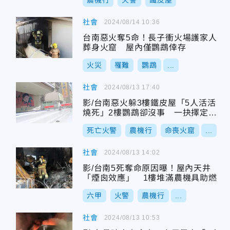
農機行
火警
鐵皮屋
社會
2024/08/14 10:36
台南惡火奪5命！長子衝火場護家人
葬身火窟 屋內僅鸚鵡倖存
火災
罹難
鸚鵡
...
社會
2024/08/13 17:40
影/台南惡火躲3樓鐵皮屋「5人活活
燒死」2樓鸚鵡卻沒事 一抉擇定生
死
死亡火警
農機行
命喪火窟
...
社會
2024/08/13 14:02
影/台南5死奪命原因曝！屋內天井
「煙囪效應」 1樓堆滿農機具助燃
六甲
火警
農機行
...
社會
2024/08/13 10:53