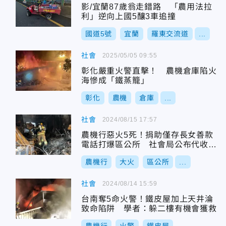
影/宜蘭87歲翁走錯路 「農用法拉
利」逆向上國5釀3車追撞
國道5號
宜蘭
羅東交流道
...
社會
2025/05/05 09:55
彰化嚴重火警直擊！ 農機倉庫陷火
海慘成「鐵蒸籠」
彰化
農機
倉庫
...
社會
2024/08/15 17:57
農機行惡火5死！捐助僅存長女善款
電話打爆區公所 社會局公布代收專
戶帳號
農機行
大火
區公所
...
社會
2024/08/14 15:59
台南奪5命火警！鐵皮屋加上天井淪
致命陷阱 學者：躲二樓有機會獲救