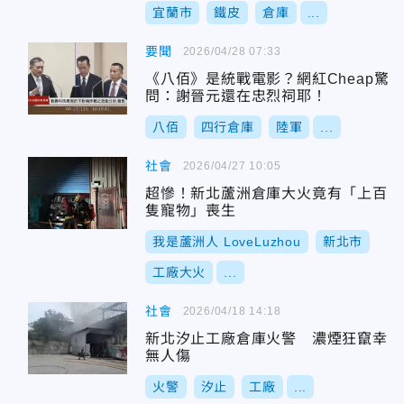
宜蘭市
鐵皮
倉庫
...
要聞
2026/04/28 07:33
《八佰》是統戰電影？網紅Cheap驚
問：謝晉元還在忠烈祠耶！
八佰
四行倉庫
陸軍
...
社會
2026/04/27 10:05
超慘！新北蘆洲倉庫大火竟有「上百
隻寵物」喪生
我是蘆洲人 LoveLuzhou
新北市
工廠大火
...
社會
2026/04/18 14:18
新北汐止工廠倉庫火警 濃煙狂竄幸
無人傷
火警
汐止
工廠
...