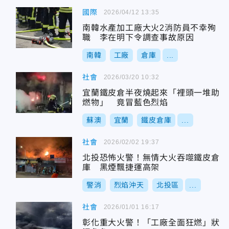
國際
2026/04/12 13:35
南韓水產加工廠大火2消防員不幸殉
職 李在明下令調查事故原因
南韓
工廠
倉庫
...
社會
2026/03/20 10:32
宜蘭鐵皮倉半夜燒起來「裡頭一堆助
燃物」 竟冒藍色烈焰
蘇澳
宜蘭
鐵皮倉庫
...
社會
2026/02/02 19:37
北投恐怖火警！無情大火吞噬鐵皮倉
庫 黑煙飄捷運高架
警消
烈焰沖天
北投區
...
社會
2026/01/01 16:17
彰化重大火警！「工廠全面狂燃」狀