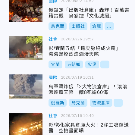
國際
2026/08/02 14:52
俄鎖定「出版社倉庫」轟炸！百萬書
籍焚毀 烏怒控「文化滅絕」
烏克蘭
出版社
倉庫
...
社會
2026/07/26 19:57
影/宜蘭五結「鐵皮房燒成火窟」
濃濃黑煙烈焰瀰漫天際
宜蘭
五結鄉
火災
...
國際
2026/07/19 10:31
烏軍轟炸俄「2大物流倉庫」！滾滾
濃煙竄天際 釀8死逾60傷
俄羅斯
烏克蘭
物流倉庫
...
社會
2026/07/16 10:40
影/彰化家具倉庫大火！2移工嗆傷送
醫 空拍畫面曝