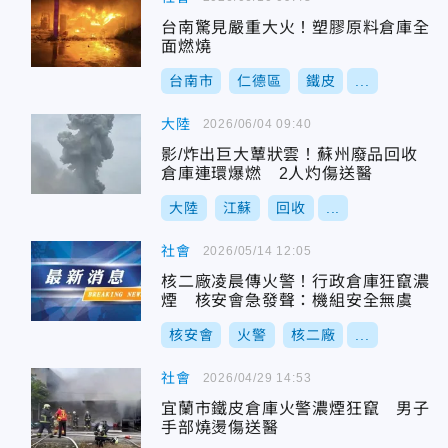
台南驚見嚴重大火！塑膠原料倉庫全
面燃燒
台南市
仁德區
鐵皮
...
大陸
2026/06/04 09:40
影/炸出巨大蕈狀雲！蘇州廢品回收
倉庫連環爆燃 2人灼傷送醫
大陸
江蘇
回收
...
社會
2026/05/14 12:05
核二廠凌晨傳火警！行政倉庫狂竄濃
煙 核安會急發聲：機組安全無虞
核安會
火警
核二廠
...
社會
2026/04/29 14:53
宜蘭市鐵皮倉庫火警濃煙狂竄 男子
手部燒燙傷送醫