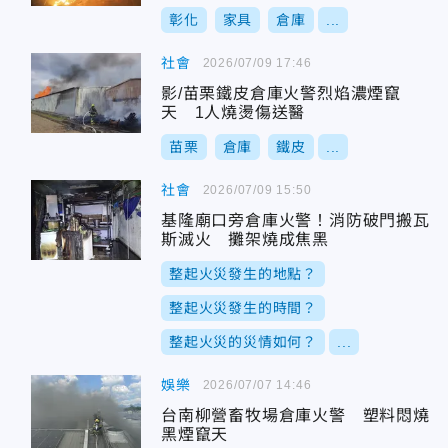
彰化
家具
倉庫
...
社會
2026/07/09 17:46
影/苗栗鐵皮倉庫火警烈焰濃煙竄
天 1人燒燙傷送醫
苗栗
倉庫
鐵皮
...
社會
2026/07/09 15:50
基隆廟口旁倉庫火警！消防破門搬瓦
斯滅火 攤架燒成焦黑
整起火災發生的地點？
整起火災發生的時間？
整起火災的災情如何？
...
娛樂
2026/07/07 14:46
台南柳營畜牧場倉庫火警 塑料悶燒
黑煙竄天