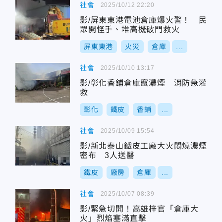
社會
2025/10/12 22:20
影/屏東東港電池倉庫爆火警！ 民
眾開怪手、堆高機破門救火
屏東東港
火災
倉庫
...
社會
2025/10/10 13:17
影/彰化香鋪倉庫竄濃煙 消防急灌
救
彰化
鐵皮
香鋪
...
社會
2025/10/09 15:54
影/新北泰山鐵皮工廠大火悶燒濃煙
密布 3人送醫
鐵皮
廠房
倉庫
...
社會
2025/10/07 08:39
影/緊急切開！高雄梓官「倉庫大
火」烈焰塞滿直擊