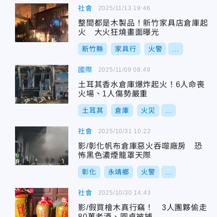
社會
2025/11/13 19:46
整間都是木製品！新竹家具店倉庫起
火 大火狂燒畫面曝光
新竹縣
家具行
火警
...
國際
2025/11/09 08:49
土耳其香水倉庫爆炸起火！6人命喪
火場、1人傷勢嚴重
土耳其
倉庫
火災
...
社會
2025/10/31 10:22
影/彰化帆布倉庫惡火吞噬廠房 恐
怖黑色濃煙籠罩天際
彰化
永靖鄉
火警
...
社會
2025/10/30 14:43
影/假買檜木真行竊！ 3人團夥偷走
80萬老酒、圓桌被捕