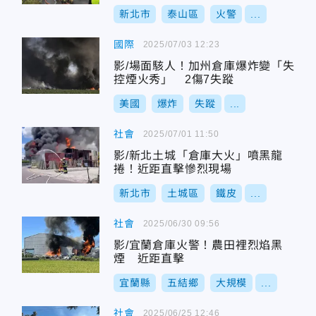
新北市
泰山區
火警
...
國際
2025/07/03 12:23
影/場面駭人！加州倉庫爆炸變「失
控煙火秀」 2傷7失蹤
美國
爆炸
失蹤
...
社會
2025/07/01 11:50
影/新北土城「倉庫大火」噴黑龍
捲！近距直擊慘烈現場
新北市
土城區
鐵皮
...
社會
2025/06/30 09:56
影/宜蘭倉庫火警！農田裡烈焰黑
煙 近距直擊
宜蘭縣
五結鄉
大規模
...
社會
2025/06/25 12:46