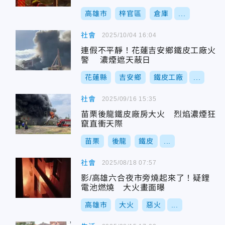
高雄市
梓官區
倉庫
...
社會
2025/10/04 16:04
連假不平靜！花蓮吉安鄉鐵皮工廠火
警 濃煙遮天蔽日
花蓮縣
吉安鄉
鐵皮工廠
...
社會
2025/09/16 15:35
苗栗後龍鐵皮廠房大火 烈焰濃煙狂
竄直衝天際
苗栗
後龍
鐵皮
...
社會
2025/08/18 07:57
影/高雄六合夜市旁燒起來了！疑鋰
電池燃燒 大火畫面曝
高雄市
大火
惡火
...