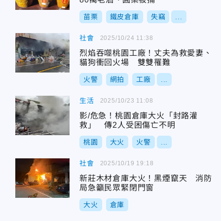
苗栗
鐵皮倉庫
失竊
...
社會
2025/10/24 11:38
烈焰吞噬桃園工廠！丈夫為救愛妻、
貓狗衝回火場 雙雙罹難
火警
網拍
工廠
...
生活
2025/10/23 11:08
影/危急！桃園倉庫大火「封路灌
救」 傳2人受困傷亡不明
桃園
大火
火警
...
社會
2025/10/19 19:18
新莊木材倉庫大火！黑煙竄天 消防
局急籲民眾緊閉門窗
大火
倉庫