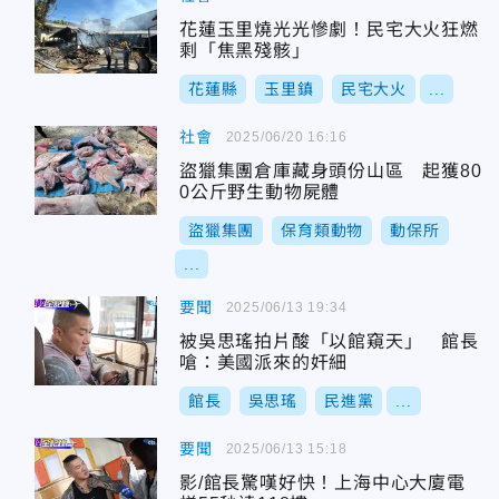
花蓮玉里燒光光慘劇！民宅大火狂燃
剩「焦黑殘骸」
花蓮縣
玉里鎮
民宅大火
...
社會
2025/06/20 16:16
盜獵集團倉庫藏身頭份山區 起獲80
0公斤野生動物屍體
盜獵集團
保育類動物
動保所
...
要聞
2025/06/13 19:34
被吳思瑤拍片酸「以館窺天」 館長
嗆：美國派來的奸細
館長
吳思瑤
民進黨
...
要聞
2025/06/13 15:18
影/館長驚嘆好快！上海中心大廈電