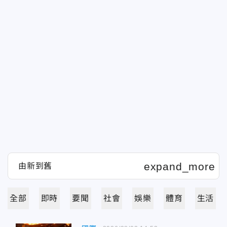
全部
即時
要聞
社會
娛樂
體育
生活