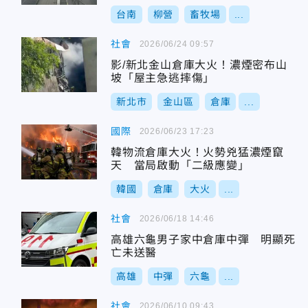
台南
柳營
畜牧場
...
社會
2026/06/24 09:57
影/新北金山倉庫大火！濃煙密布山
坡「屋主急逃摔傷」
新北市
金山區
倉庫
...
國際
2026/06/23 17:23
韓物流倉庫大火！火勢兇猛濃煙竄
天 當局啟動「二級應變」
韓國
倉庫
大火
...
社會
2026/06/18 14:46
高雄六龜男子家中倉庫中彈 明顯死
亡未送醫
高雄
中彈
六龜
...
社會
2026/06/10 09:43