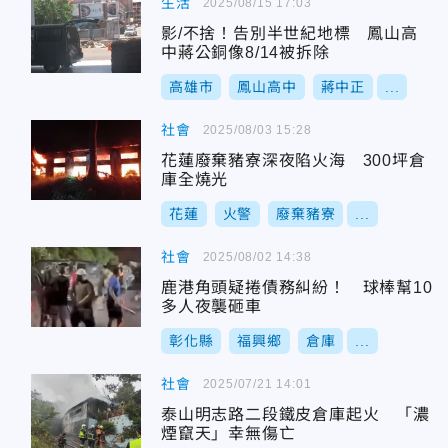
生活
2025/08/15 17:03
影/不捨！告別半世紀地標 鳳山高
中蔣公銅像8/14被拆除
高雄市
鳳山高中
蔣中正
...
社會
2025/08/03 15:28
花蓮廢棄豬寮深夜陷火海 300坪倉
庫全燒光
花蓮
火警
廢棄豬寮
...
社會
2025/08/02 14:38
鹿港角頭疑捲債務糾紛！ 球棒幫10
多人夜襲砸車
彰化縣
福興鄉
倉庫
...
社會
2025/07/21 14:01
泰山明志路二段鐵皮倉庫起火 「濃
煙竄天」幸無傷亡