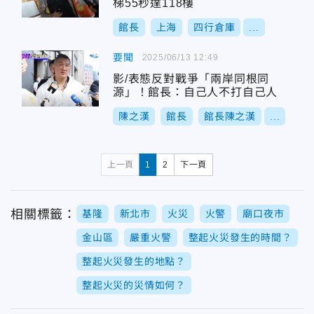
梯55秒達118樓
館長
上海
四行倉庫
...
要聞
2025/06/13 12:49
影/表態反對戰爭「兩岸同根同
源」！館長：自己人不打自己人
陳之漢
館長
館長陳之漢
...
上一頁
1
2
下一頁
相關標籤：
基隆
新北市
火災
火警
廟口夜市
金山區
嚴重火警
整起火災發生的時間？
整起火災發生的地點？
整起火災的災情如何？