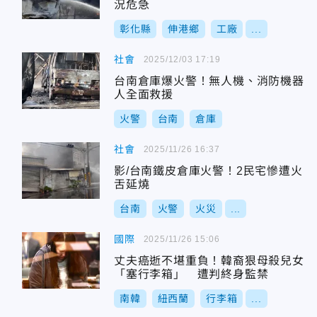
況危急
彰化縣
伸港鄉
工廠
...
社會
2025/12/03 17:19
台南倉庫爆火警！無人機、消防機器
人全面救援
火警
台南
倉庫
社會
2025/11/26 16:37
影/台南鐵皮倉庫火警！2民宅慘遭火
舌延燒
台南
火警
火災
...
國際
2025/11/26 15:06
丈夫癌逝不堪重負！韓裔狠母殺兒女
「塞行李箱」 遭判終身監禁
南韓
紐西蘭
行李箱
...