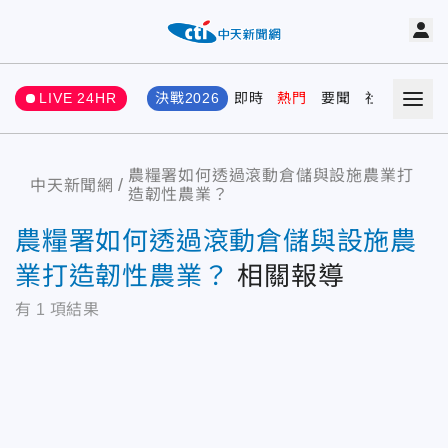
LIVE 24HR
決戰2026
即時
熱門
要聞
社會
娛樂
農糧署如何透過滾動倉儲與設施農業打
中天新聞網
造韌性農業？
農糧署如何透過滾動倉儲與設施農
業打造韌性農業？
相關報導
有
1
項結果