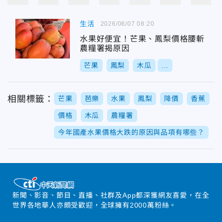
生活
2026/06/07 08:20
水果好便宜！芒果、鳳梨價格腰斬
農糧署揭原因
芒果
鳳梨
木瓜
...
相關標籤：
芒果
芭樂
水果
鳳梨
降價
香蕉
價格
木瓜
農糧署
今年國產水果價格大跌的原因與品項有哪些？
新聞、影音、節目、直播、社群及App都深獲網友喜愛，在全
世界各地華人亦頗受歡迎，全球擁有2000萬粉絲。