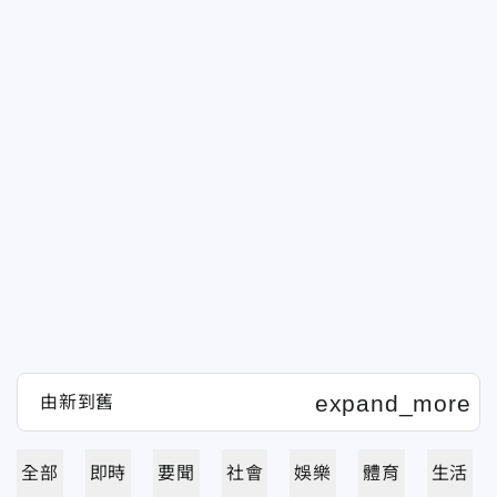
全部
即時
要聞
社會
娛樂
體育
生活