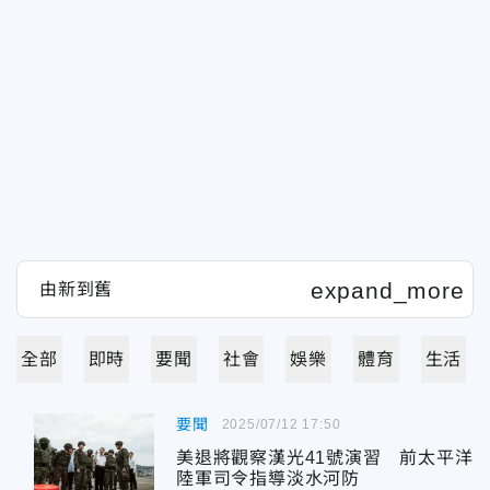
全部
即時
要聞
社會
娛樂
體育
生活
要聞
2025/07/12 17:50
美退將觀察漢光41號演習 前太平洋
陸軍司令指導淡水河防