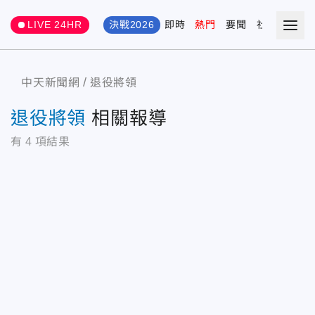
LIVE 24HR
決戰2026
即時
熱門
要聞
社會
娛樂
中天新聞網
退役將領
退役將領
相關報導
有
4
項結果