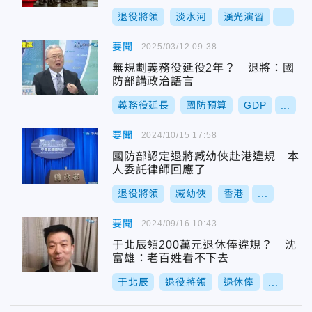
退役將領
淡水河
漢光演習
...
要聞
2025/03/12 09:38
無規劃義務役延役2年？ 退將：國
防部講政治語言
義務役延長
國防預算
GDP
...
要聞
2024/10/15 17:58
國防部認定退將臧幼俠赴港違規 本
人委託律師回應了
退役將領
臧幼俠
香港
...
要聞
2024/09/16 10:43
于北辰領200萬元退休俸違規？ 沈
富雄：老百姓看不下去
于北辰
退役將領
退休俸
...