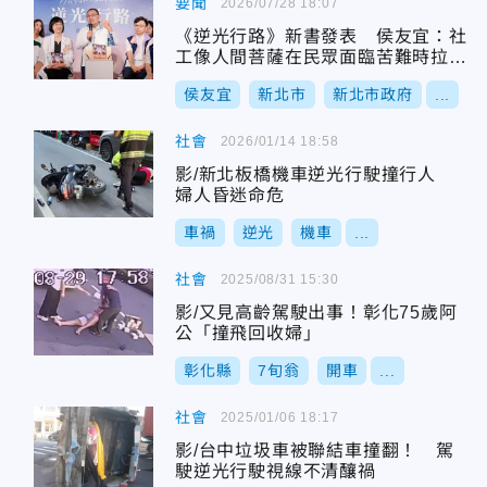
要聞
2026/07/28 18:07
《逆光行路》新書發表 侯友宜：社
工像人間菩薩在民眾面臨苦難時拉一
把
侯友宜
新北市
新北市政府
...
社會
2026/01/14 18:58
影/新北板橋機車逆光行駛撞行人
婦人昏迷命危
車禍
逆光
機車
...
社會
2025/08/31 15:30
影/又見高齡駕駛出事！彰化75歲阿
公「撞飛回收婦」
彰化縣
7旬翁
開車
...
社會
2025/01/06 18:17
影/台中垃圾車被聯結車撞翻！ 駕
駛逆光行駛視線不清釀禍