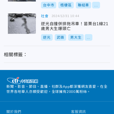
台中市
梧棲區
聯結車
...
社會
2024/12/31 10:44
逆光自撞併排拖吊車！苗栗台1線21
歲男大生爆頭亡
逆光
武嶺
男大生
...
相關標籤：
新聞、影音、節目、直播、社群及App都深獲網友喜愛，在全
世界各地華人亦頗受歡迎，全球擁有2000萬粉絲。
關於我們
客服資訊