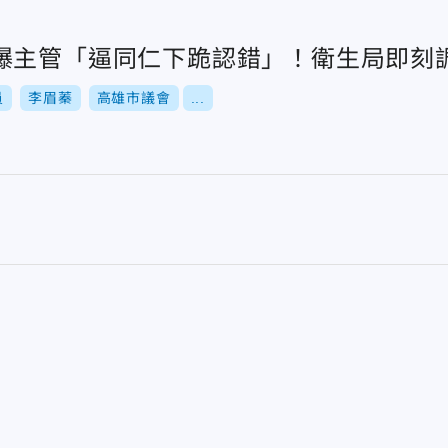
爆主管「逼同仁下跪認錯」！衛生局即刻
員
李眉蓁
高雄市議會
...