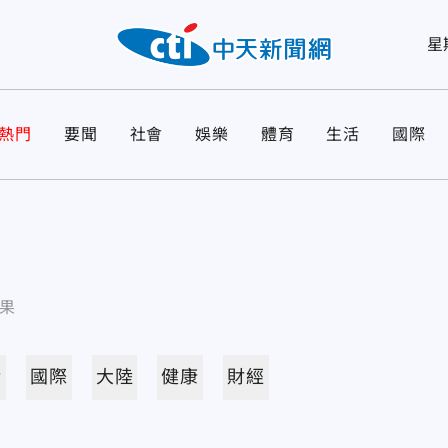
星
熱門
要聞
社會
娛樂
體育
生活
國際
果
活
國際
大陸
健康
財經