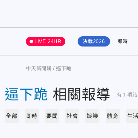
LIVE 24HR
決戰2026
即時
中天新聞網
逼下跪
逼下跪
相關報導
有
1
項結
全部
即時
要聞
社會
娛樂
體育
生