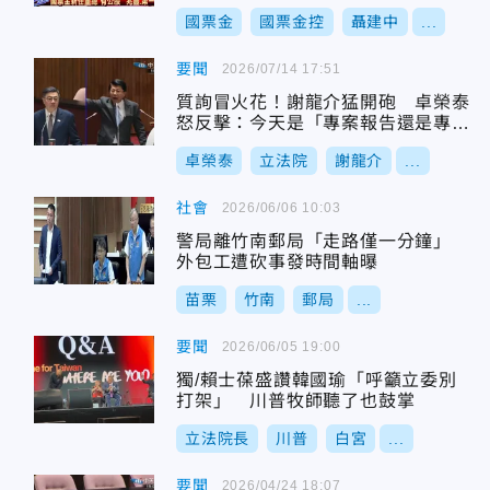
國票金
國票金控
聶建中
...
要聞
2026/07/14 17:51
質詢冒火花！謝龍介猛開砲 卓榮泰
怒反擊：今天是「專案報告還是專案
道歉」？
卓榮泰
立法院
謝龍介
...
社會
2026/06/06 10:03
警局離竹南郵局「走路僅一分鐘」
外包工遭砍事發時間軸曝
苗栗
竹南
郵局
...
要聞
2026/06/05 19:00
獨/賴士葆盛讚韓國瑜「呼籲立委別
打架」 川普牧師聽了也鼓掌
立法院長
川普
白宮
...
要聞
2026/04/24 18:07