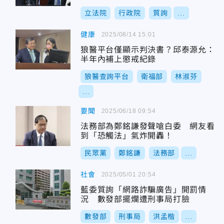
立法院
行政院
質詢
...
健康
2025/08/14 15:01
狼醫平台僅顯示判決書？邱泰源允：
半年內補上懲戒紀錄
狼醫查詢平台
衛福部
林淑芬
...
要聞
2025/06/18 09:54
法務部為鄭銘謙發聲嗆白委 網友看
到「恐觸法」氣炸開轟！
民眾黨
鄭銘謙
法務部
...
社會
2025/05/01 20:54
藍委質詢「網路詐騙廣告」開罰情
況 數發部擺爛遭刑事局打臉
數發部
刑事局
洪孟楷
...