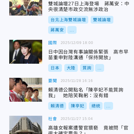
雙城論壇27日上海登場 蔣萬安：中
央很清楚市政交流無涉政治
台北上海雙城論壇
雙城論壇
蔣萬安
...
國際
2025/12/09 18:00
日中因台灣有事論關係緊張 高市早
苗重申對陸溝通「保持開放」
日本
大陸
質詢
...
要聞
2025/11/28 16:16
賴清德公開點名「陳亭妃不能質詢
我」 她陪笑鞠躬：沒有錯
賴清德
陳亭妃
總統
...
社會
2025/11/27 15:04
高雄女報案遭警官猥褻 竟被問「官
很大確定要告？」