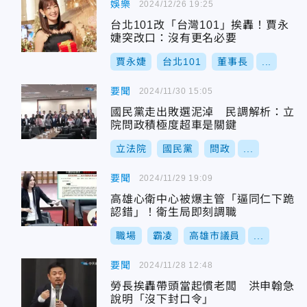
娛樂
2024/12/26 19:25
台北101改「台灣101」挨轟！賈永
婕突改口：沒有更名必要
賈永婕
台北101
董事長
...
要聞
2024/11/30 15:05
國民黨走出敗選泥淖 民調解析：立
院問政積極度超車是關鍵
立法院
國民黨
問政
...
要聞
2024/11/29 19:09
高雄心衛中心被爆主管「逼同仁下跪
認錯」！衛生局即刻調職
職場
霸凌
高雄市議員
...
要聞
2024/11/28 12:48
勞長挨轟帶頭當起慣老闆 洪申翰急
說明「沒下封口令」