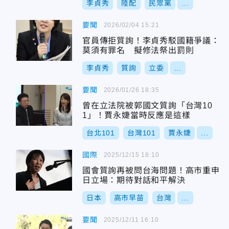
李貞秀
陸配
民眾黨
...
要聞
2026/02/04 15:21
官員傳拒質詢！李貞秀駁國籍爭議：
莫須有罪名 擬修法祭出罰則
李貞秀
質詢
立委
...
要聞
2026/01/26 18:35
曾在立法院被郭國文質詢「台灣10
1」！賈永婕當時反應是這樣
台北101
台灣101
賈永婕
...
國際
2025/12/15 18:10
國會質詢再被問台海問題！高市重申
日立場：期待對話和平解決
日本
高市早苗
台灣
...
要聞
2025/12/11 16:10