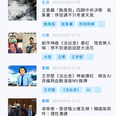
生活
2025/11/03 17:20
立委籲「颱風假」回歸中央決策 氣
象署：停班課不只考慮天氣
颱風假
氣象署
停班停課
...
大陸
2025/10/22 17:03
創作神曲《沒出息》暴紅 陸音樂人
喊：想不到激起這麼大浪花
大陸
王搏
王世堅
...
要聞
2025/10/10 17:35
王世堅《沒出息》神曲爆紅 網友AI
改編熱血動漫版MV瘋傳
王世堅
《沒出息》
AI
...
要聞
2025/09/30 17:01
卓榮泰、張啓楷火爆互槓！韓國瑜疾
呼：理性溝通