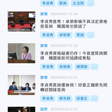
李貞秀
質詢
立法院
...
要聞
2026/04/07 11:49
李貞秀首秀！卓榮泰稱不具法定資格
拒答詢 韓國瑜也發話了
李貞秀
卓榮泰
質詢
...
要聞
2026/04/07 07:26
李貞秀資格疑慮仍存！今首度質詢閣
揆 韓國瑜如何協調成焦點
李貞秀
卓榮泰
總質詢
...
要聞
2026/03/23 10:51
李貞秀質詢遭無視！邱垂正藉廖先翔
轉述間接答詢
李貞秀
廖先翔
邱垂正
...
國際
2026/03/18 12:41