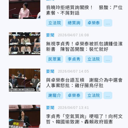
翁曉玲拒絕質詢閣揆！ 狠酸：尸位
素餐、不屑對話
立法院
總質詢
卓榮泰
...
要聞
2026/04/07 16:08
無視李貞秀！卓榮泰被抓包讀鍾佳濱
新書 陳智菡開酸：裝忙就好
民眾黨
李貞秀
立法院
...
要聞
2026/04/07 14:05
與卓榮泰台語互槓 謝龍介為中選會
人事案怒批：雞仔腸鳥仔肚
謝龍介
卓榮泰
立法院
...
要聞
2026/04/07 13:41
李貞秀「空氣質詢」哽咽了！向柯文
哲、韓國瑜致謝、轟賴政府毀憲