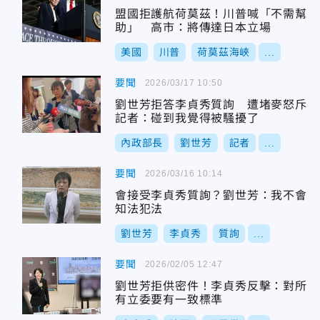
盟國拒護航荷莫茲！川普喊「不需幫
助」 高市：將傳達日本立場
美國
川普
荷莫茲海峽
...
要聞
2026/03/17 10:50
劉世芳拒答李貞秀質詢 遭堵麥怒斥
記者：碰到我覺得被騷擾了
內政部長
劉世芳
記者
...
要聞
2026/03/16 10:14
會接受李貞秀質詢？劉世芳：我不會
知法犯法
劉世芳
李貞秀
質詢
...
要聞
2026/02/05 12:47
劉世芳拒供密件！李貞秀反擊：對所
有立委要有一致標準