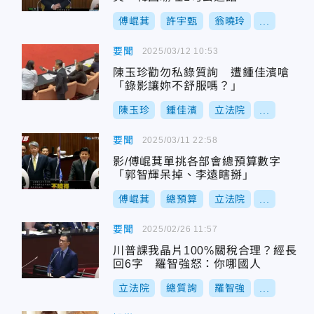
傅崐萁
許宇甄
翁曉玲
...
要聞
2025/03/12 10:53
陳玉珍勸勿私錄質詢 遭鍾佳濱嗆
「錄影讓妳不舒服嗎？」
陳玉珍
鍾佳濱
立法院
...
要聞
2025/03/11 22:58
影/傅崐萁單挑各部會總預算數字
「郭智輝呆掉、李遠瞎掰」
傅崐萁
總預算
立法院
...
要聞
2025/02/26 11:57
川普課我晶片100%關稅合理？經長
回6字 羅智強怒：你哪國人
立法院
總質詢
羅智強
...