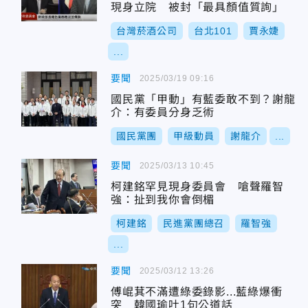
現身立院 被封「最具顏值質詢」
台灣菸酒公司
台北101
賈永婕
...
要聞
2025/03/19 09:16
國民黨「甲動」有藍委敢不到？謝龍
介：有委員分身乏術
國民黨團
甲級動員
謝龍介
...
要聞
2025/03/13 10:45
柯建銘罕見現身委員會 嗆聲羅智
強：扯到我你會倒楣
柯建銘
民進黨團總召
羅智強
...
要聞
2025/03/12 13:26
傅崐萁不滿遭綠委錄影...藍綠爆衝
突 韓國瑜吐1句公道話