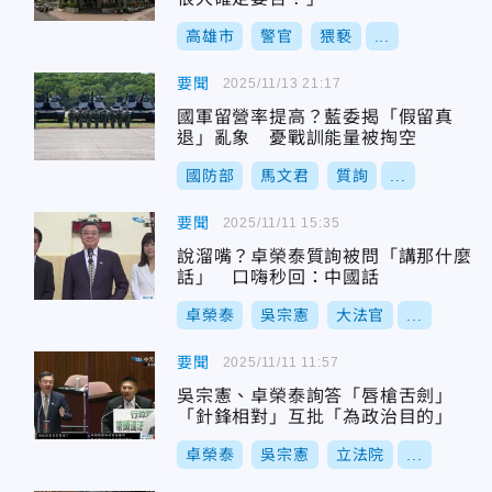
高雄市
警官
猥褻
...
要聞
2025/11/13 21:17
國軍留營率提高？藍委揭「假留真
退」亂象 憂戰訓能量被掏空
國防部
馬文君
質詢
...
要聞
2025/11/11 15:35
說溜嘴？卓榮泰質詢被問「講那什麼
話」 口嗨秒回：中國話
卓榮泰
吳宗憲
大法官
...
要聞
2025/11/11 11:57
吳宗憲、卓榮泰詢答「唇槍舌劍」
「針鋒相對」互批「為政治目的」
卓榮泰
吳宗憲
立法院
...