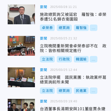
要聞
2025/03/28 11:21
施政總質詢又被延宕 羅智強：卓榮
泰遭51名錦衣衛圍毆
卓榮泰
總質詢
羅智強
...
要聞
2025/03/25 21:32
立院晚間重新開會卓榮泰卻不在 政
院：皆依相關規定進行
立法院
行政院
韓國瑜
...
要聞
2025/03/25 12:44
立法院停擺 國民黨團：執政黨杯葛
總質詢前所未聞
立法院
總質詢
民進黨
...
要聞
2025/03/20 19:40
台酒董事長湯期安與101董座賈永婕