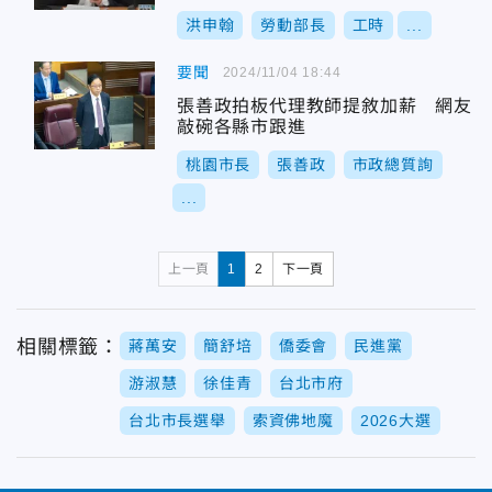
洪申翰
勞動部長
工時
...
要聞
2024/11/04 18:44
張善政拍板代理教師提敘加薪 網友
敲碗各縣市跟進
桃園市長
張善政
市政總質詢
...
上一頁
1
2
下一頁
相關標籤：
蔣萬安
簡舒培
僑委會
民進黨
游淑慧
徐佳青
台北市府
台北市長選舉
索資佛地魔
2026大選