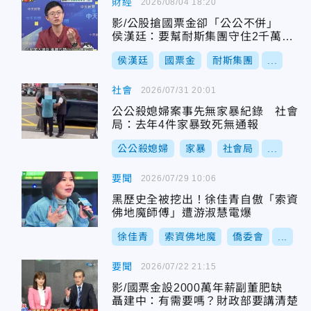
財經
2026/08/04 18:20
影/公股搶國票金卻「公公不併」
侯漢廷：要幫耐斯集團守住2千萬的
位子？
侯漢廷
國票金
耐斯集團
...
社會
2026/07/31 20:01
公公殺媳婦案事先無家暴紀錄 社會
局：去年4件家暴致死無通報
公公殺媳婦
家暴
社會局
...
要聞
2026/07/29 10:06
黑歷史全被挖出！徐佳青自傲「索資
佛地魔師傅」遭游淑慧電爆
徐佳青
索資佛地魔
僑委會
...
要聞
2026/07/22 21:15
影/國票金設2000萬年薪副董肥缺
聶建中：有需要嗎？財政部要講清楚