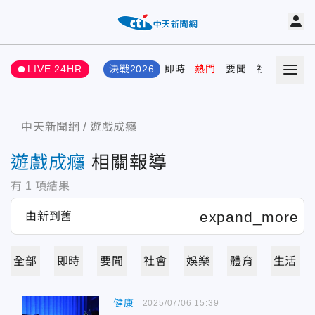
LIVE 24HR
決戰2026
即時
熱門
要聞
社會
娛樂
中天新聞網
遊戲成癮
遊戲成癮
相關報導
有
1
項結果
全部
即時
要聞
社會
娛樂
體育
生活
健康
2025/07/06 15:39