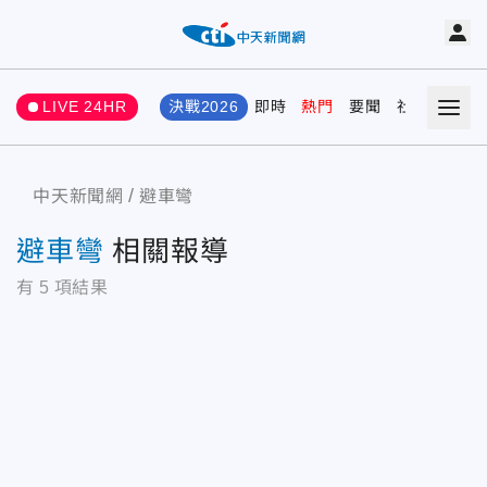
LIVE 24HR
決戰2026
即時
熱門
要聞
社會
娛樂
中天新聞網
避車彎
避車彎
相關報導
有
5
項結果