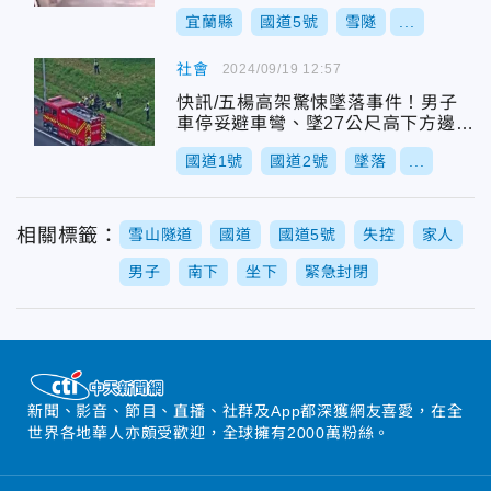
宜蘭縣
國道5號
雪隧
...
社會
2024/09/19 12:57
快訊/五楊高架驚悚墜落事件！男子
車停妥避車彎、墜27公尺高下方邊坡
身亡
國道1號
國道2號
墜落
...
相關標籤：
雪山隧道
國道
國道5號
失控
家人
男子
南下
坐下
緊急封閉
新聞、影音、節目、直播、社群及App都深獲網友喜愛，在全
世界各地華人亦頗受歡迎，全球擁有2000萬粉絲。