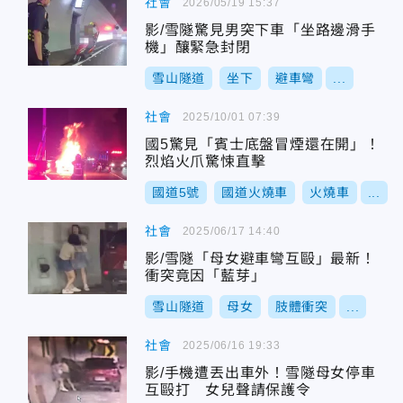
社會
2026/05/19 15:37
影/雪隧驚見男突下車「坐路邊滑手
機」釀緊急封閉
雪山隧道
坐下
避車彎
...
社會
2025/10/01 07:39
國5驚見「賓士底盤冒煙還在開」！
烈焰火爪驚悚直擊
國道5號
國道火燒車
火燒車
...
社會
2025/06/17 14:40
影/雪隧「母女避車彎互毆」最新！
衝突竟因「藍芽」
雪山隧道
母女
肢體衝突
...
社會
2025/06/16 19:33
影/手機遭丟出車外！雪隧母女停車
互毆打 女兒聲請保護令