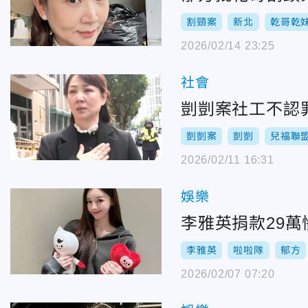
割頸案
新北
乾哥乾
2026/02/14 23:25
社會
剴剴案社工不認
剴剴案
剴剴
兒福聯
2026/02/11 16:31
娛樂
李雅英捐款29
李雅英
啦啦隊
郁方
2026/02/07 07:20