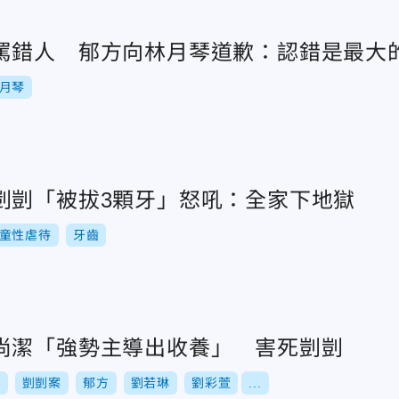
罵錯人 郁方向林月琴道歉：認錯是最大
月琴
剴剴「被拔3顆牙」怒吼：全家下地獄
童性虐待
牙齒
尚潔「強勢主導出收養」 害死剴剴
方
剴剴案
郁方
劉若琳
劉彩萱
...