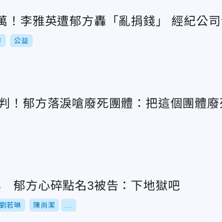
9萬！李雅英遭郁方轟「亂捐錢」 經紀公
方
公益
宣判！郁方落淚嗆廢死團體：把這個團體廢
年 郁方心碎點名3被告：下地獄吧
劉若琳
陳尚潔
...