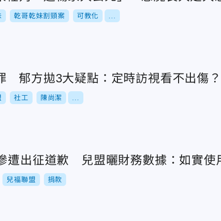
妹
乾哥乾妹割頸案
可教化
...
罪 郁方拋3大疑點：定時訪視看不出傷
盟
社工
陳尚潔
...
萬慘遭出征道歉 兒盟曬財務數據：如實使
兒福聯盟
捐款