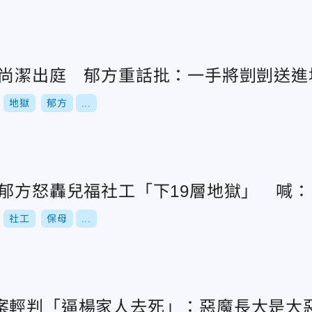
陳尚潔出庭 郁方重話批：一手將剴剴送進
地獄
郁方
...
！郁方怒轟兒福社工「下19層地獄」 喊
社工
保母
...
案輕判「逼楊家人去死」：惡魔長大是大