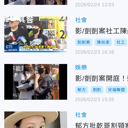
2026/02/24 12:03
社會
影/剴剴案社工
剴剴案
陳尚潔
社工
2026/02/23 16:38
娛樂
影/剴剴案開庭
郁方
剴剴
兒福聯盟
2026/02/23 15:35
社會
郁方批乾哥割頸