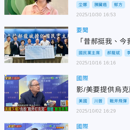
坣娜
胰臟癌
郁方
2025/10/30 16:53
要聞
「昔郝挺我、今
國民黨主席
郝龍斌
2025/10/16 16:16
國際
影/美要提供烏
美國
川普
戰斧飛彈
2025/10/02 16:29
國際