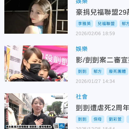
娛樂
豪捐兒福聯盟2
李雅英
兒福聯盟
郁
2026/02/06 18:59
娛樂
影/剴剴案二審
剴剴
郁方
廢死團體
2026/01/27 14:34
社會
剴剴遭虐死2周
剴剴
保母
劉彩萱