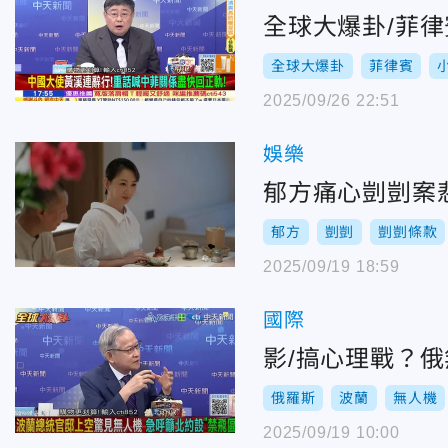
全球大爆卦/菲
全球大爆卦
菲律賓
2025/09/26 22:51
娛樂
郁方痛心剴剴案
郁方
剴剴
剴剴條款
2025/09/19 18:59
國際
影/搞心理戰？
俄羅斯
波蘭
無人機
2025/09/19 10:00