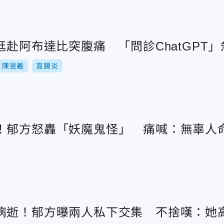
尪赴阿布達比突腹痛 「問診ChatGPT
陳昱羲
盲腸炎
！郁方怒轟「妖魔鬼怪」 痛喊：無辜人
病逝！郁方曝兩人私下交集 不捨嘆：她