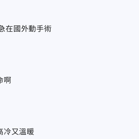
」急在國外動手術
命啊
高冷又溫暖