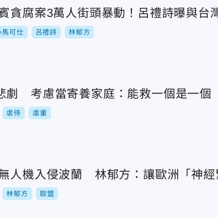
律賓貪腐案3萬人街頭暴動！呂禮詩曝與台
小馬可仕
呂禮詩
林郁方
悲劇 考慮當寄養家庭：能救一個是一個
虐待
虐童
俄無人機入侵波蘭 林郁方：讓歐洲「神經
林郁方
歐盟