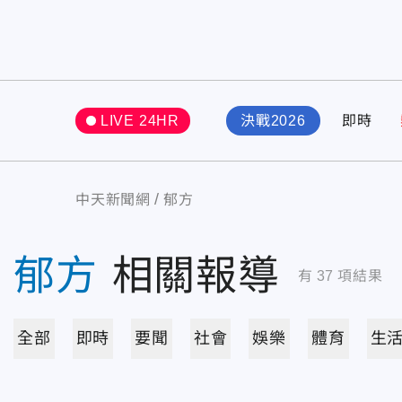
LIVE 24HR
決戰2026
即時
中天新聞網
郁方
郁方
相關報導
有
37
項結果
全部
即時
要聞
社會
娛樂
體育
生