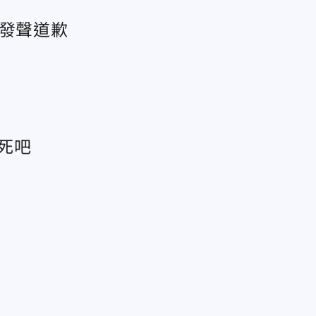
司發聲道歉
死吧