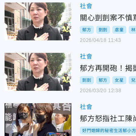
社會
關心剴剴案不慎
郁方
剴剴
虐童
林
2026/04/18 11:43
社會
郁方再開砲！揭
剴剴
郁方
女星
兒
2026/03/20 12:38
社會
郁方怒指社工陳
好門媳婦的秘密生活郁小