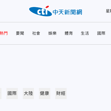
星
熱門
要聞
社會
娛樂
體育
生活
國際
活
國際
大陸
健康
財經