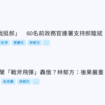
我挺郝」 60名前政務官連署支持郝龍斌
李永萍
葉慶元
林郁方
...
克蘭「戰斧飛彈」轟俄？林郁方：後果嚴重
烏克蘭
林郁方
...