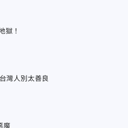
地獄！
：台灣人別太善良
惡魔