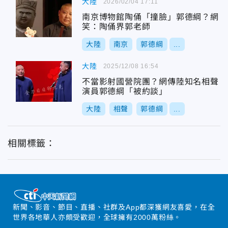
大陸
2026/02/04 17:11
南京博物館陶俑「撞臉」郭德綱？網
笑：陶俑界郭老師
大陸
南京
郭德綱
...
大陸
2025/12/08 16:54
不當影射國營院團？網傳陸知名相聲
演員郭德綱「被約談」
大陸
相聲
郭德綱
...
相關標籤：
新聞、影音、節目、直播、社群及App都深獲網友喜愛，在全
世界各地華人亦頗受歡迎，全球擁有2000萬粉絲。