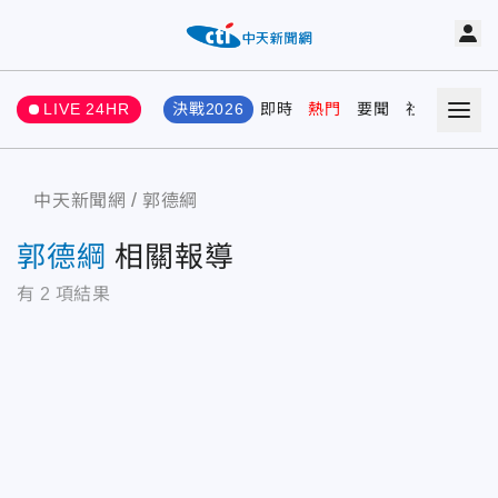
LIVE 24HR
決戰2026
即時
熱門
要聞
社會
娛樂
中天新聞網
郭德綱
郭德綱
相關報導
有
2
項結果