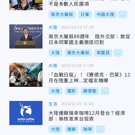
不是多數人民選項
南京大屠殺
日軍
中國大陸
...
大陸
2025/12/12 17:29
南京大屠殺88週年 陸外交部：敦促
日本同軍國主義徹底切割
大陸
南京大屠殺
郭嘉昆
...
大陸
2025/11/26 17:38
「血戰日寇」！《賽德克．巴萊》12
月在陸重上映...定檔玄機曝
大陸
電影
魏德聖
...
生活
2025/11/26 16:40
大陸連鎖瑞幸咖啡12月登台？經濟
部：無核准來台投資
大陸
連鎖
咖啡
...