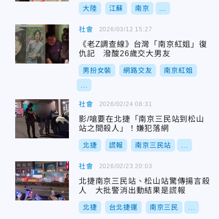
大陸
江蘇
南京
...
社會
2026/03/12 15:27
《老Z調查線》台灣「南京紅姐」復
仇記 潑酸26歲交大男友
男扮女裝
網路交友
南京紅姐
...
社會
2026/02/24 08:31
影/嗆要在北捷「南京三民站到松山
站之間殺人」！嫌犯落網
北捷
謊報
南京三民站
...
社會
2026/02/23 20:03
北捷南京三民站、松山站驚傳揚言殺
人 大批警消出動結果是謊報
北捷
台北捷運
南京三民
...