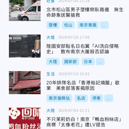
社會
2026/07/30 22:29
北市松山區男子墜樓倒臥路邊 無生
命跡象送醫搶救
墜樓
松山
南京東路
...
大陸
2026/07/26 17:08
陸國安部點名日右翼「AI洗白侵略
史」 散布南京大屠殺否認論
大陸
國安部
日本
...
生活
2026/07/16 15:02
20年排隊名店「香港裕記燒臘」歇
業 美食部落客揭原因
南京復興站
名店
停業
...
大陸
2026/07/04 12:21
不只茉莉奶白！南京「鴨血粉絲店」
商標「太像老花」遭LV提告