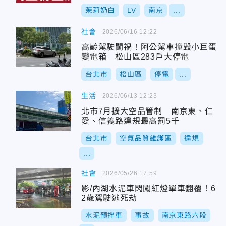
茉莉奶白
LV
南京
...
社會
2026/06/16 12:22
高齡駕駛闖禍！阿公駕車撞毀小巨蛋
變電箱 松山區283戶大停電
台北市
松山區
停電
...
生活
2026/06/13 12:23
北市7月擴大空品管制 南京東、仁
愛、信義路違規最高罰5千
台北市
空氣品質維護區
違規
...
社會
2026/05/26 17:59
影/內湖水泥車閃闖紅燈單車翻覆！6
2歲駕駛逃死劫
水泥預拌車
事故
南京東路六段