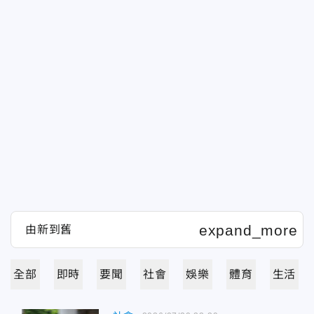
全部
即時
要聞
社會
娛樂
體育
生活