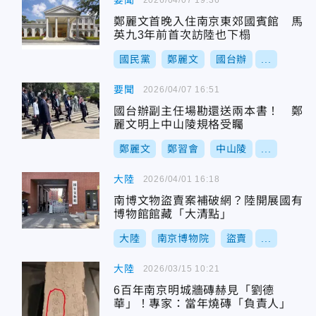
要聞
鄭麗文首晚入住南京東郊國賓館 馬
英九3年前首次訪陸也下榻
國民黨
鄭麗文
國台辦
...
要聞
2026/04/07 16:51
國台辦副主任場勘還送兩本書！ 鄭
麗文明上中山陵規格受矚
鄭麗文
鄭習會
中山陵
...
大陸
2026/04/01 16:18
南博文物盜賣案補破網？陸開展國有
博物館館藏「大清點」
大陸
南京博物院
盜賣
...
大陸
2026/03/15 10:21
6百年南京明城牆磚赫見「劉德
華」！專家：當年燒磚「負責人」