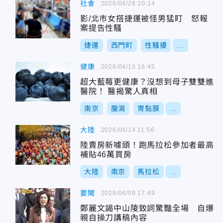
社會
2026/04/28 20:14
影/北市女搭捷運被怪男猛盯 怒報
案提告性騷
捷運
西門町
性騷擾
...
健康
2026/04/15 16:45
超大藍莓更健康？沒想到母子雙雙進
醫院！ 醫揭驚人真相
南京
腹瀉
胃黏膜
...
大陸
2026/04/14 11:56
陸賣房新噱頭！跑馬拉松參加者最高
補貼46萬買房
大陸
南京
馬拉松
...
要聞
2026/04/08 17:49
鄭麗文謁中山陵致詞驚豔全場 自爆
親自操刀講稿內容