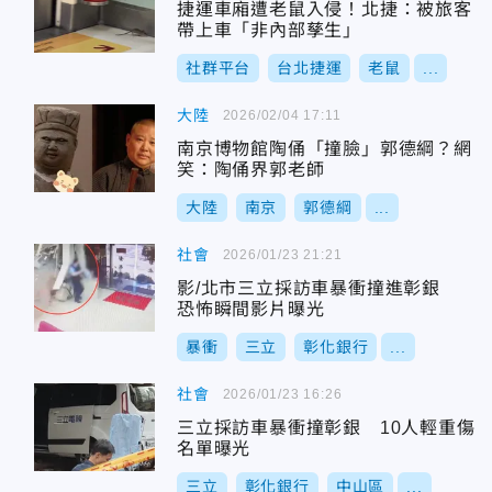
捷運車廂遭老鼠入侵！北捷：被旅客
帶上車「非內部孳生」
社群平台
台北捷運
老鼠
...
大陸
2026/02/04 17:11
南京博物館陶俑「撞臉」郭德綱？網
笑：陶俑界郭老師
大陸
南京
郭德綱
...
社會
2026/01/23 21:21
影/北市三立採訪車暴衝撞進彰銀
恐怖瞬間影片曝光
暴衝
三立
彰化銀行
...
社會
2026/01/23 16:26
三立採訪車暴衝撞彰銀 10人輕重傷
名單曝光
三立
彰化銀行
中山區
...