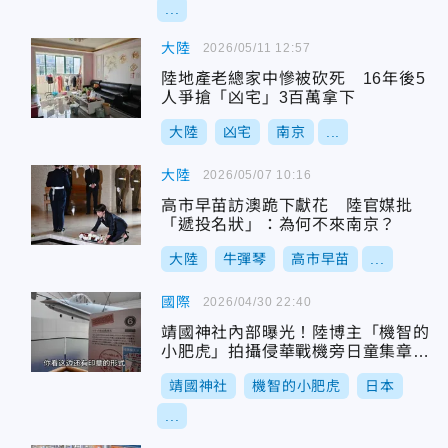
...
大陸
2026/05/11 12:57
陸地產老總家中慘被砍死 16年後5
人爭搶「凶宅」3百萬拿下
大陸
凶宅
南京
...
大陸
2026/05/07 10:16
高市早苗訪澳跪下獻花 陸官媒批
「遞投名狀」：為何不來南京？
大陸
牛彈琴
高市早苗
...
國際
2026/04/30 22:40
靖國神社內部曝光！陸博主「機智的
小肥虎」拍攝侵華戰機旁日童集章當
場氣哭
靖國神社
機智的小肥虎
日本
...