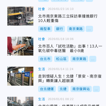
社會
2026/01/23 16:10
北市南京東路三立採訪車撞進銀行
10人輕重傷
廂型車
銀行
南京東路
...
社會
2026/01/18 18:06
北市百人「試吃活動」出事！13人一
氧化碳中毒送醫 最小9歲
台北市
松山區
南京東路
...
生活
2026/01/14 11:24
走到懷疑人生！北捷「景安、南京復
興」轉乘讓人超崩潰
台北捷運
北捷
南京復興站
...
生活
2026/01/01 08:22