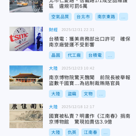
北市仁愛路、信義路1/1成空品維護
區 違規可罰6萬
空氣品質
台北市
南京東路
...
財經
2025/12/31 22:31
台積電：獲美商務部出口許可 確保
南京廠營運不受影響
晶圓
代工廠
台積電
...
大陸
2025/12/23 10:42
南京博物院驚天醜聞 前院長被舉報
盜數千國寶…為逃制裁賄賂官員
大陸
盜竊
文物
...
大陸
2025/12/18 12:17
國寶被私賣？明畫作《江南春》捐南
京博物館 驚現拍賣估3.9億
大陸
仇英
江南春
...