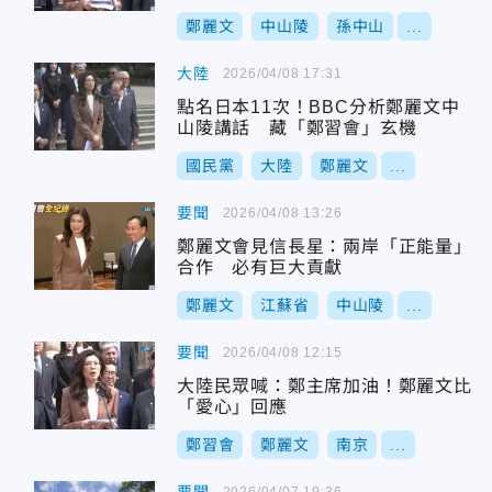
鄭麗文
中山陵
孫中山
...
大陸
2026/04/08 17:31
點名日本11次！BBC分析鄭麗文中
山陵講話 藏「鄭習會」玄機
國民黨
大陸
鄭麗文
...
要聞
2026/04/08 13:26
鄭麗文會見信長星：兩岸「正能量」
合作 必有巨大貢獻
鄭麗文
江蘇省
中山陵
...
要聞
2026/04/08 12:15
大陸民眾喊：鄭主席加油！鄭麗文比
「愛心」回應
鄭習會
鄭麗文
南京
...
2026/04/07 19:36