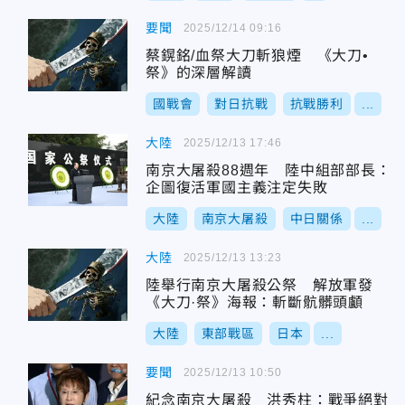
要聞
2025/12/14 09:16
蔡鎤銘/血祭大刀斬狼煙 《大刀•
祭》的深層解讀
國戰會
對日抗戰
抗戰勝利
...
大陸
2025/12/13 17:46
南京大屠殺88週年 陸中組部部長：
企圖復活軍國主義注定失敗
大陸
南京大屠殺
中日關係
...
大陸
2025/12/13 13:23
陸舉行南京大屠殺公祭 解放軍發
《大刀·祭》海報：斬斷骯髒頭顱
大陸
東部戰區
日本
...
要聞
2025/12/13 10:50
紀念南京大屠殺 洪秀柱：戰爭絕對