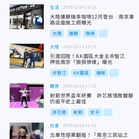
生活
2025/11/26 13:13
大陸連鎖瑞幸咖啡12月登台 南京東
路店面施工照曝光
大陸
連鎖
咖啡
...
大陸
2025/11/13 10:21
引渡回陸！KK園區大金主佘智江
押抵南京「狼狽慘樣」曝光
佘智江
KK園區
緬甸
...
體育
2025/10/19 17:25
射箭世界盃年終賽 許芯慈惜敗鍍銀
仍追平史上最佳
許芯慈
射箭
女子
...
社會
2025/10/16 11:43
北車性侵案翻版！「南京三民站之