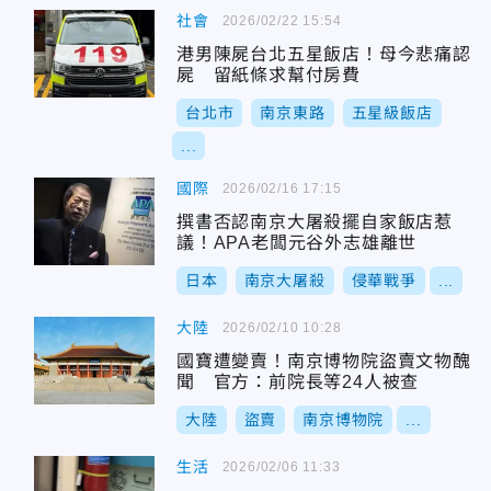
社會
2026/02/22 15:54
港男陳屍台北五星飯店！母今悲痛認
屍 留紙條求幫付房費
台北市
南京東路
五星級飯店
...
國際
2026/02/16 17:15
撰書否認南京大屠殺擺自家飯店惹
議！APA老闆元谷外志雄離世
日本
南京大屠殺
侵華戰爭
...
大陸
2026/02/10 10:28
國寶遭變賣！南京博物院盜賣文物醜
聞 官方：前院長等24人被查
大陸
盜賣
南京博物院
...
生活
2026/02/06 11:33