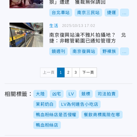
狼」遭逮 獲裁無保請回
台北車站
南京三民站
捷運
...
生活
2025/10/13 17:02
南京復興站淪不雅片拍攝地？ 北
捷：非轄管範圍已通知管理方
鏡週刊
南京復興站
野裸族
...
上一頁
1
2
3
下一頁
相關標籤：
大陸
凶宅
LV
競標
司法拍賣
茉莉奶白
LV為何連告小吃店
鴨血粉絲店是否侵權
餐飲商標風險在哪
鴨血粉絲店