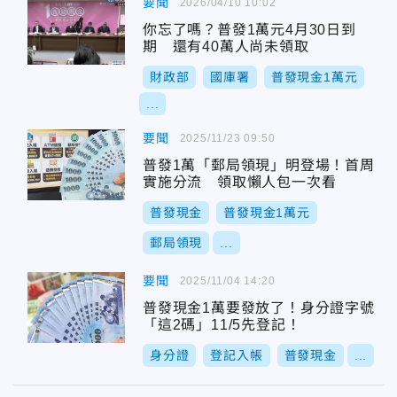
要聞
2026/04/10 10:02
你忘了嗎？普發1萬元4月30日到
期 還有40萬人尚未領取
財政部
國庫署
普發現金1萬元
...
要聞
2025/11/23 09:50
普發1萬「郵局領現」明登場！首周
實施分流 領取懶人包一次看
普發現金
普發現金1萬元
郵局領現
...
要聞
2025/11/04 14:20
普發現金1萬要發放了！身分證字號
「這2碼」11/5先登記！
身分證
登記入帳
普發現金
...