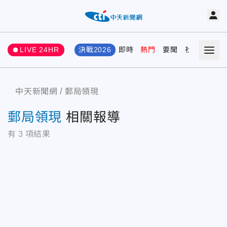
LIVE 24HR
決戰2026
即時
熱門
要聞
社會
娛樂
中天新聞網
郵局領現
郵局領現
相關報導
有
3
項結果