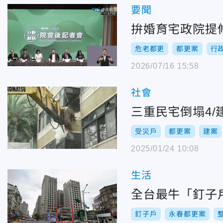
要聞
拚婚育宅政院提
危老都更
都更案
行
2026/07/16 15:58
社會
三重民宅倒塌4
受災戶
都更案
建案
2025/01/24 10:08
生活
全台最牛「釘子
釘子戶
永春都更案