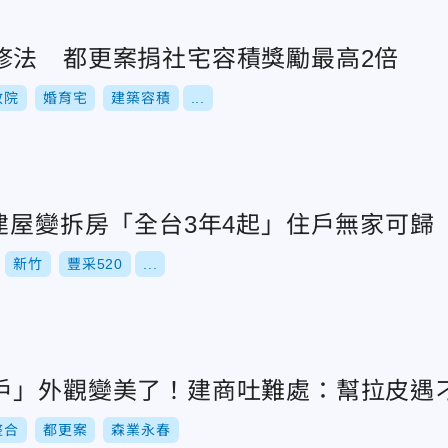
修法 都更案捐社宅容積獎勵最高2倍
政院
婚育宅
建築容積
...
/建屋變拆房「全台3年4起」住戶無家可歸
新竹
豐采520
...
戶」外觀變美了！建商吐難處：幫拉皮遇
整合
都更案
森業永春