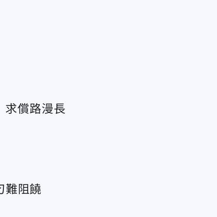
 求償路漫長
刁難阻饒