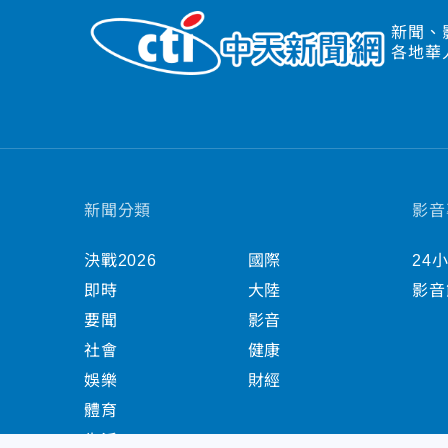
新聞、
各地華
新聞分類
影音
決戰2026
國際
24
即時
大陸
影音
要聞
影音
社會
健康
娛樂
財經
體育
生活