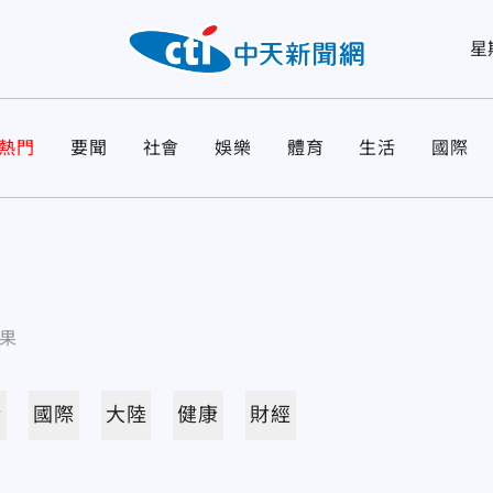
星
熱門
要聞
社會
娛樂
體育
生活
國際
果
活
國際
大陸
健康
財經