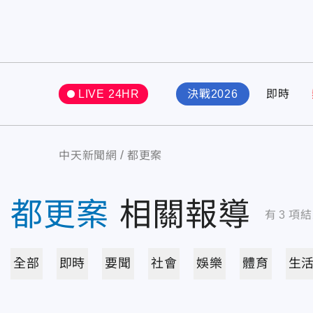
LIVE 24HR
決戰2026
即時
中天新聞網
都更案
都更案
相關報導
有
3
項結
全部
即時
要聞
社會
娛樂
體育
生