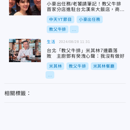
小豪出任務/老饕請筆記！教父牛排
首家分店進駐台北漢來大飯店，商午
只要1480元!
中天YT節目
小豪出任務
教父牛排
...
生活
2024/08/28 11:31
台北「教父牛排」米其林7連霸落
敗 主廚鄧有癸洩心聲：我沒有做好
米其林
教父牛排
米其林餐廳
...
相關標籤：