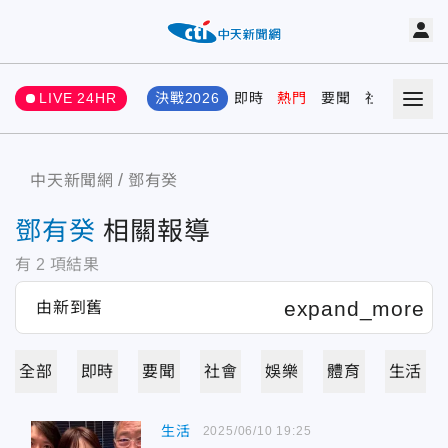
LIVE 24HR
決戰2026
即時
熱門
要聞
社會
娛樂
中天新聞網
鄧有癸
鄧有癸
相關報導
有
2
項結果
全部
即時
要聞
社會
娛樂
體育
生活
生活
2025/06/10 19:25