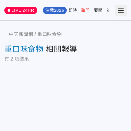
LIVE 24HR
決戰2026
即時
熱門
要聞
社會
娛樂
中天新聞網
重口味食物
重口味食物
相關報導
有
2
項結果