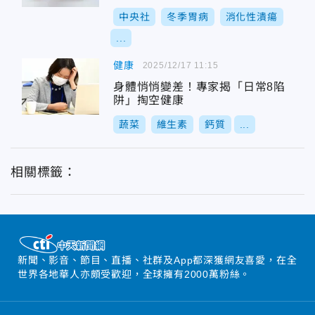
中央社
冬季胃病
消化性潰瘍
...
健康
2025/12/17 11:15
身體悄悄變差！專家揭「日常8陷
阱」掏空健康
蔬菜
維生素
鈣質
...
相關標籤：
新聞、影音、節目、直播、社群及App都深獲網友喜愛，在全
世界各地華人亦頗受歡迎，全球擁有2000萬粉絲。