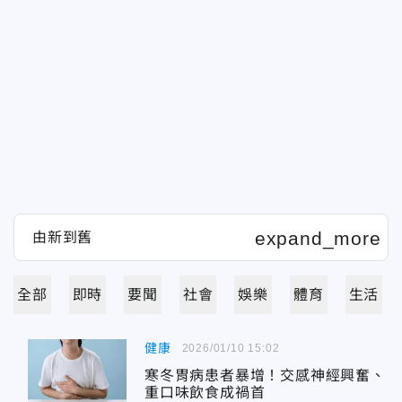
全部
即時
要聞
社會
娛樂
體育
生活
健康
2026/01/10 15:02
寒冬胃病患者暴增！交感神經興奮、
重口味飲食成禍首