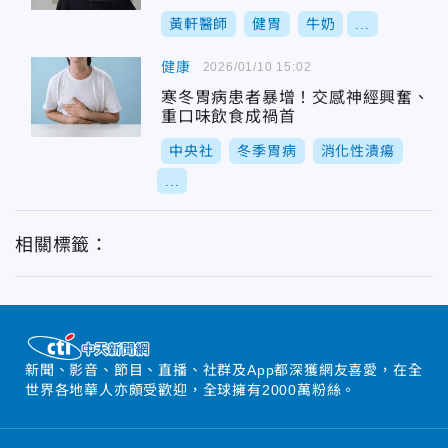
黃軒醫師
健胃
牛奶
...
健康
2026/01/10 15:02
寒冬胃病患者暴增！交感神經興奮、
重口味飲食成禍首
中央社
冬季胃病
消化性潰瘍
...
相關標籤：
新聞、影音、節目、直播、社群及App都深獲網友喜愛，在全
世界各地華人亦頗受歡迎，全球擁有2000萬粉絲。