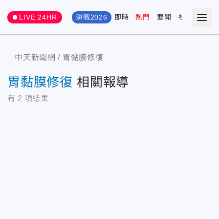
LIVE 24HR
決戰2026
即時
熱門
要聞
社會
娛樂
中天新聞網
胃黏膜修復
胃黏膜修復
相關報導
有
2
項結果