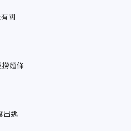
味有關
裡撈麵條
糞出逃