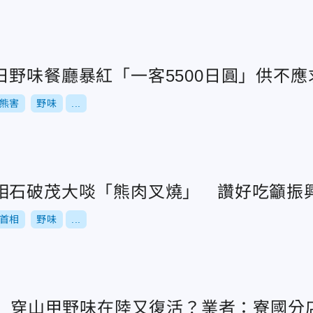
日野味餐廳暴紅「一客5500日圓」供不應
熊害
野味
...
相石破茂大啖「熊肉叉燒」 讚好吃籲振
首相
野味
...
凶」穿山甲野味在陸又復活？業者：寮國分