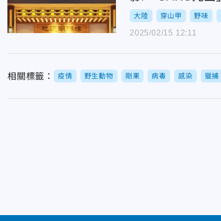
大陸
穿山甲
野味
2025/02/15 12:11
相關標籤：
疫情
野生動物
剛果
病毒
感染
獵捕