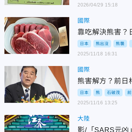
2026/04/29 15:18
國際
靠吃解決熊害？
日本
熊出沒
熊襲
2025/11/18 16:31
國際
熊害解方？前日
日本
熊
石破茂
前
2025/11/16 13:25
大陸
影/「SARS元