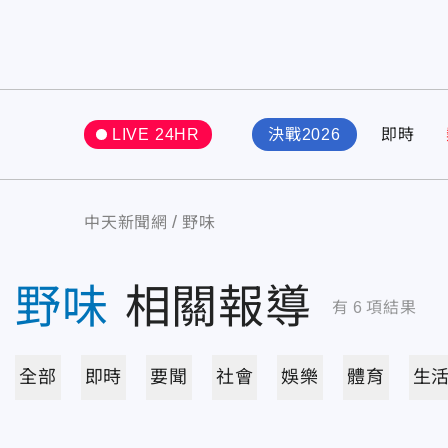
LIVE 24HR
決戰2026
即時
中天新聞網
野味
野味
相關報導
有
6
項結果
全部
即時
要聞
社會
娛樂
體育
生