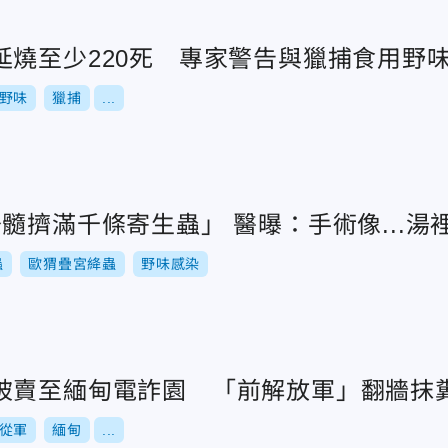
延燒至少220死 專家警告與獵捕食用野
野味
獵捕
...
髓擠滿千條寄生蟲」 醫曝：手術像...湯
蟲
歐猬疊宮絳蟲
野味感染
被賣至緬甸電詐園 「前解放軍」翻牆抹
從軍
緬甸
...