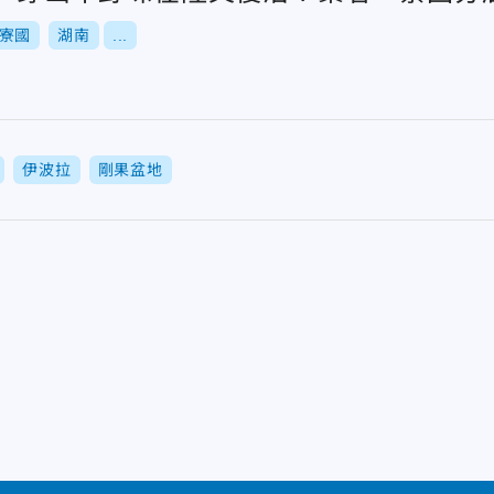
寮國
湖南
...
伊波拉
剛果盆地