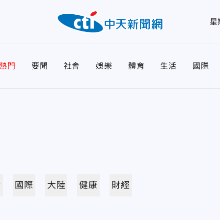
星
熱門
要聞
社會
娛樂
體育
生活
國際
活
國際
大陸
健康
財經