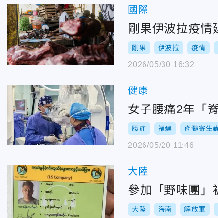
國際
剛果伊波拉疫情
剛果
伊波拉
疫情
2026/05/30 16:32
健康
女子腰痛2年「脊
腰痛
福建
脊髓寄生
2026/05/20 11:46
大陸
參加「野味團」
大陸
海南
解放軍