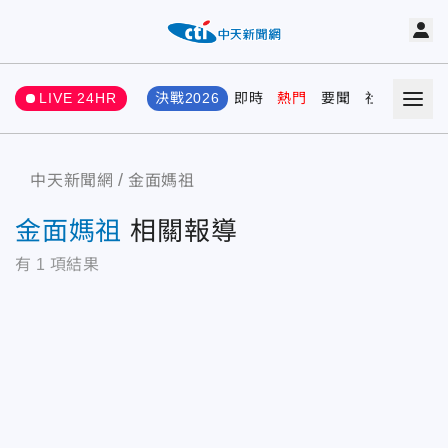
LIVE 24HR
決戰2026
即時
熱門
要聞
社會
娛樂
中天新聞網
金面媽祖
金面媽祖
相關報導
有
1
項結果