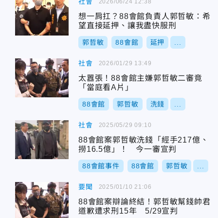
社會
2026/06/24 12:38
想一肩扛？88會館負責人郭哲敏：希
望直接延押、讓我盡快服刑
郭哲敏
88會館
延押
...
社會
2026/01/29 13:49
太囂張！88會館主嫌郭哲敏二審竟
「當庭看A片」
88會館
郭哲敏
洗錢
...
社會
2025/05/29 09:10
88會館案郭哲敏洗錢「經手217億、
撈16.5億」！ 今一審宣判
88會館事件
88會館
郭哲敏
...
要聞
2025/01/10 21:06
88會館案辯論終結！郭哲敏幫錢帥君
道歉遭求刑15年 5/29宣判