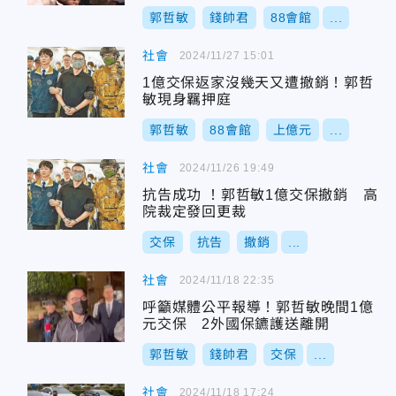
郭哲敏
錢帥君
88會館
...
社會
2024/11/27 15:01
1億交保返家沒幾天又遭撤銷！郭哲
敏現身羈押庭
郭哲敏
88會館
上億元
...
社會
2024/11/26 19:49
抗告成功 ！郭哲敏1億交保撤銷 高
院裁定發回更裁
交保
抗告
撤銷
...
社會
2024/11/18 22:35
呼籲媒體公平報導！郭哲敏晚間1億
元交保 2外國保鑣護送離開
郭哲敏
錢帥君
交保
...
社會
2024/11/18 17:24