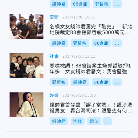
錢帥君
88會館
郭哲敏
...
要聞
2024/11/08 19:16
名模女友錢帥君罵完「酷吏」 新北
地院裁定88會館郭哲敏5000萬元交
保！理由曝光
錢帥君
郭哲敏
88會館
...
社會
2024/09/23 11:11
怒噴檢調！88會館案主嫌郭哲敏押1
年多 女友錢帥君發文：我會堅強
郭哲敏
錢帥君
88會館
...
娛樂
2024/09/19 15:30
錢帥君首發聲「認了當媽」！護涉洗
錢男友 轟台灣司法：跟酷吏有何不
同？
錢帥君
洗錢
司法
...