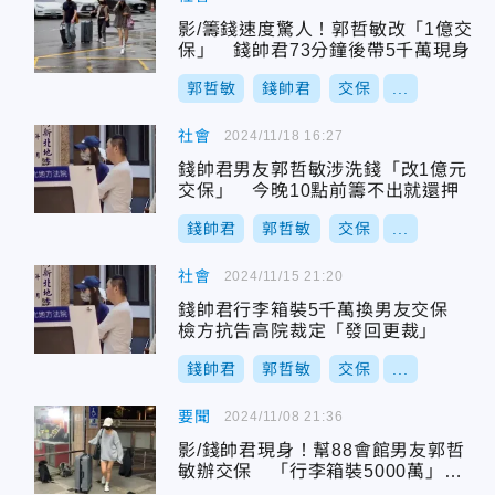
影/籌錢速度驚人！郭哲敏改「1億交
保」 錢帥君73分鐘後帶5千萬現身
郭哲敏
錢帥君
交保
...
社會
2024/11/18 16:27
錢帥君男友郭哲敏涉洗錢「改1億元
交保」 今晚10點前籌不出就還押
錢帥君
郭哲敏
交保
...
社會
2024/11/15 21:20
錢帥君行李箱裝5千萬換男友交保
檢方抗告高院裁定「發回更裁」
錢帥君
郭哲敏
交保
...
要聞
2024/11/08 21:36
影/錢帥君現身！幫88會館男友郭哲
敏辦交保 「行李箱裝5000萬」霸
氣交新北地院