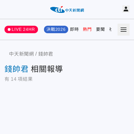
LIVE 24HR
決戰2026
即時
熱門
要聞
社會
娛樂
中天新聞網
錢帥君
錢帥君
相關報導
有
14
項結果