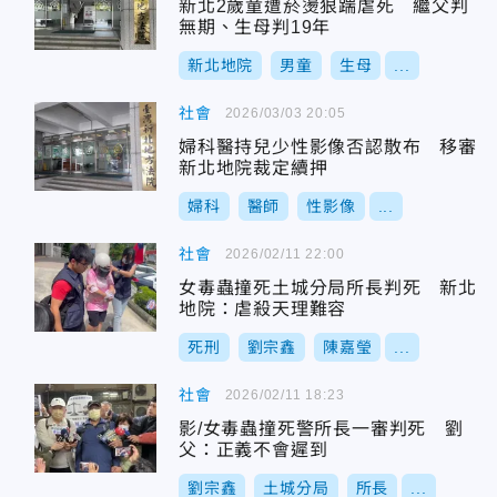
新北2歲童遭菸燙狠踹虐死 繼父判
無期、生母判19年
新北地院
男童
生母
...
社會
2026/03/03 20:05
婦科醫持兒少性影像否認散布 移審
新北地院裁定續押
婦科
醫師
性影像
...
社會
2026/02/11 22:00
女毒蟲撞死土城分局所長判死 新北
地院：虐殺天理難容
死刑
劉宗鑫
陳嘉瑩
...
社會
2026/02/11 18:23
影/女毒蟲撞死警所長一審判死 劉
父：正義不會遲到
劉宗鑫
土城分局
所長
...