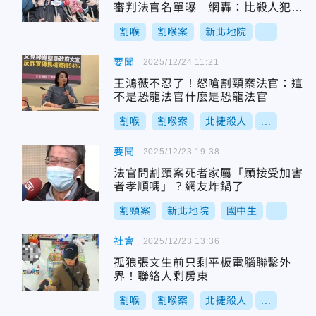
審判法官名單曝 網轟：比殺人犯還
狠
割喉
割喉案
新北地院
...
要聞
2025/12/24 11:21
王鴻薇不忍了！怒嗆割頸案法官：這
不是恐龍法官什麼是恐龍法官
割喉
割喉案
北捷殺人
...
要聞
2025/12/23 19:38
法官問割頸案死者家屬「願接受加害
者孝順嗎」？網友炸鍋了
割頸案
新北地院
國中生
...
社會
2025/12/23 13:36
孤狼張文生前只剩平板電腦聯繫外
界！聯絡人剩房東
割喉
割喉案
北捷殺人
...