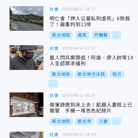
社會
2026/06/17 14:17
明仁會「押人公墓私刑虐死」6煞栽
了！最重判到13年
新北地院
虐死
竹聯幫
...
社會
2026/06/16 17:37
藝人閃兵案開庭！阿達、廖人帥等14
人全認罪求緩刑
新北地院
新北地方法院
檢方
...
社會
2026/06/11 08:07
做筆錄做到床上去！飢餓人妻搭上已
婚警 手機一堆色色紀錄片
新北地院
新北市
人妻
...
社會
2026/06/10 18:33