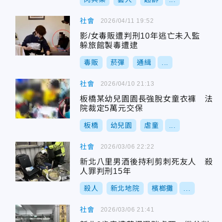
社會
2026/04/11 19:52
影/女毒販遭判刑10年逃亡未入監
躲旅館製毒遭逮
毒販
菸彈
通緝
...
社會
2026/04/10 21:13
板橋某幼兒園園長強脫女童衣褲 法
院裁定5萬元交保
板橋
幼兒園
虐童
...
社會
2026/03/06 22:22
新北八里男酒後持利剪刺死友人 殺
人罪判刑15年
殺人
新北地院
檳榔攤
...
社會
2026/03/06 21:41