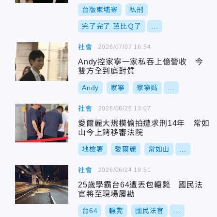
台版柬埔寨
私刑
完了完了 芭比Ｑ了
...
社會
2026/07/07 16:54
Andy控家寧一家私吞上億營收 今
雙方全到庭對質
Andy
家寧
家寧媽
...
社會
2026/06/26 13:07
愛爾麗大規模偷拍遭求刑14年 常如
山今上銬移審法院
地檢署
愛爾麗
常如山
...
社會
2026/06/24 19:51
25歲學霸台64遭丟包輾斃 國民法
官將至現場履勘
台64
輾斃
國民法官
...