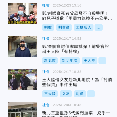
社會
2025/12/23 13:16
影/割喉案死者父母發不自殺聲明！
向兒子道歉「用盡力氣換不來公平正
義」
割喉
割喉案
北捷殺人
...
社會
2025/12/17 14:52
影/查個資討債案震撼彈！前警官證
稱王大陸「有特權」
新北市
新北地院
王大陸
...
社會
2025/12/17 10:38
王大陸偕女友赴新北地院！為「討債
查個資」事件出庭
王大陸
女友
討債
...
社會
2025/12/03 18:48
新北三重祖孫3代滅門血案 兇手一