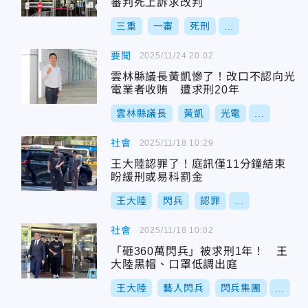
審判死上訴求改判
三重
一審
死刑
...
要聞
2025/11/24 20:02
雲林縣議長黃凱慘了！改口不認向光
電業者收賄 遭求刑20年
雲林縣議長
黃凱
光電
...
社會
2025/11/18 10:29
王大陸認罪了！庭訊僅11分鐘結束
盼緩刑或易科罰金
王大陸
閃兵
認罪
...
社會
2025/11/18 10:02
「砸360萬閃兵」被求刑1年！ 王
大陸黑帽、口罩低調出庭
王大陸
藝人閃兵
閃兵集團
...