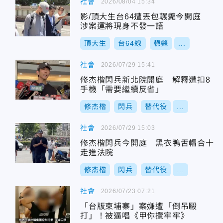
社會
2026/08/04 15:34
影/頂大生台64遭丟包輾斃今開庭
涉案運將現身不發一語
頂大生
台64線
輾斃
...
社會
2026/07/29 15:41
修杰楷閃兵新北院開庭 解釋遭扣8
手機「需要繼續反省」
修杰楷
閃兵
替代役
...
社會
2026/07/29 15:03
修杰楷閃兵今開庭 黑衣鴨舌帽合十
走進法院
修杰楷
閃兵
替代役
...
社會
2026/07/23 07:21
「台版柬埔寨」案嫌遭「倒吊毆
打」！被逼唱《甲你攬牢牢》