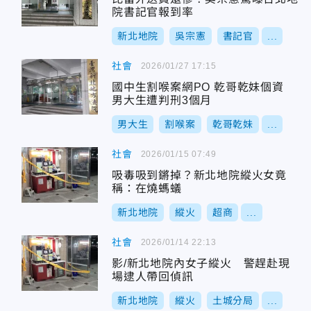
院書記官報到率
新北地院
吳宗憲
書記官
...
社會
2026/01/27 17:15
國中生割喉案網PO 乾哥乾妹個資
男大生遭判刑3個月
男大生
割喉案
乾哥乾妹
...
社會
2026/01/15 07:49
吸毒吸到鏘掉？新北地院縱火女竟
稱：在燒螞蟻
新北地院
縱火
超商
...
社會
2026/01/14 22:13
影/新北地院內女子縱火 警趕赴現
場逮人帶回偵訊
新北地院
縱火
土城分局
...