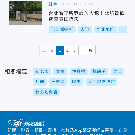
社會
2025/11/14 16:29
台北看守所竟誤放人犯！北所致歉：
究查責任疏失
台北看守所
人犯
新北地院
...
上一頁
1
2
3
下一頁
相關標籤：
新北市
女警
性騷擾
鹹豬手
閃兵
判刑
三重區
噁男
新北地方法院
新北地檢署
新聞、影音、節目、直播、社群及App都深獲網友喜愛，在全