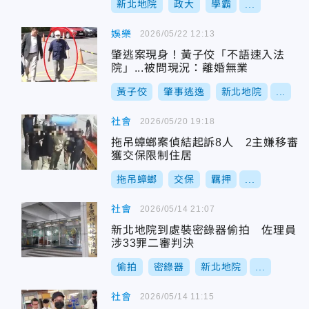
新北地院
政大
學霸
...
娛樂
2026/05/22 12:13
肇逃案現身！黃子佼「不語速入法
院」...被問現況：離婚無業
黃子佼
肇事逃逸
新北地院
...
社會
2026/05/20 19:18
拖吊蟑螂案偵結起訴8人 2主嫌移審
獲交保限制住居
拖吊蟑螂
交保
羈押
...
社會
2026/05/14 21:07
新北地院到處裝密錄器偷拍 佐理員
涉33罪二審判決
偷拍
密錄器
新北地院
...
社會
2026/05/14 11:15