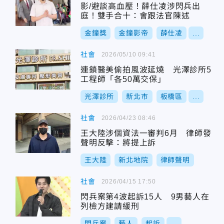
影/避談高血壓！薛仕凌涉閃兵出
庭！雙手合十：會跟法官陳述
金鐘獎
金鐘影帝
薛仕凌
...
社會
2026/05/10 09:41
連鎖醫美偷拍風波延燒 光澤診所5
工程師「各50萬交保」
光澤診所
新北市
板橋區
...
社會
2026/04/23 08:46
王大陸涉個資法一審判6月 律師發
聲明反擊：將提上訴
王大陸
新北地院
律師聲明
社會
2026/04/15 17:50
閃兵案第4波起訴15人 9男藝人在
列檢方建請緩刑
閃兵案
藝人
起訴
...