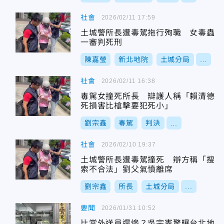
社會
2026/02/11 17:59
土城警所長遭毒駕拖行殉職 女毒蟲
一審判死刑
陳嘉瑩
新北地院
土城分局
...
社會
2026/02/11 16:38
毒駕女撞死所長 辯護人稱「賴清德
死損害比槍擊要犯死小」
劉宗鑫
毒駕
判決
...
社會
2026/02/10 19:37
土城警所長遭毒駕撞死 辯方稱「搜
索不合法」劉父氣憤離席
劉宗鑫
所長
土城分局
...
要聞
2026/01/31 10:52
比當外送員還慘？吳宗憲驚曝台北地