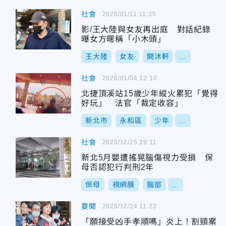
社會
2026/01/11 11:35
影/王大陸與女友再出庭 對話紀錄
曝女方暱稱「小木頭」
王大陸
女友
闕沐軒
...
社會
2026/01/04 12:10
北捷頂溪站15歲少年縱火累犯「覺得
好玩」 法官「裁定收容」
新北市
永和區
少年
...
社會
2025/12/25 19:11
新北5月嬰遭搖晃腦傷視力受損 保
母否認犯行判刑2年
保母
視網膜
腦部
...
要聞
2025/12/24 11:23
「願接受凶手孝順嗎」炎上！割頸案