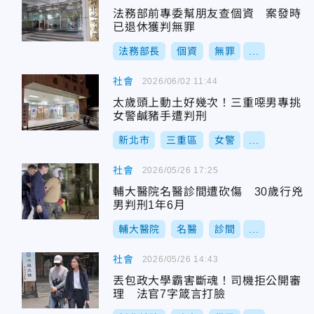
法務部前專委幫朋友查個資 案發時
已退休獲判無罪
法務部長
個資
無罪
...
社會
2026/06/02 11:44
太歲頭上動土好幾次！三重噁男專挑
女警鹹豬手遭判刑
新北市
三重區
女警
...
社會
2026/05/26 17:25
輔大醫院名醫診間遭砍傷 30歲行兇
男判刑1年6月
輔大醫院
名醫
診間
...
社會
2026/05/26 14:43
丟包政大學霸害斷魂！司機拒公開審
理 法官7字箴言打臉