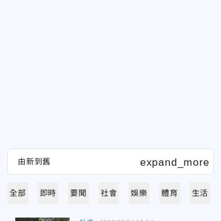
全部
即時
要聞
社會
娛樂
體育
生活