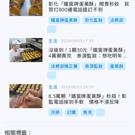
彰化「鐵窗牌蛋黃酥」開賣秒殺 民
眾打600通電話還訂不到
鐵窗牌蛋黃酥
彰化監獄
法務部
...
生活
2024/09/03 17:31
沒搶到！1顆30元「鐵窗牌蛋黃酥」
4萬顆賣完 泰源監獄：想吃明年趁
早
法務部矯正署
泰源監獄
蛋黃酥
...
生活
2024/08/22 16:20
8.5萬顆「鐵窗牌蛋黃酥」秒殺！彰
監電話接到手軟 價格不漲反降
月餅
訂購
售完
...
相關標籤：