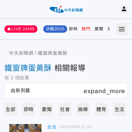
LIVE 24HR
決戰2026
即時
熱門
要聞
社會
娛樂
中天新聞網
鐵窗牌蛋黃酥
鐵窗牌蛋黃酥
相關報導
有
3
項結果
全部
即時
要聞
社會
娛樂
體育
生活
生活
2025/09/03 11:56