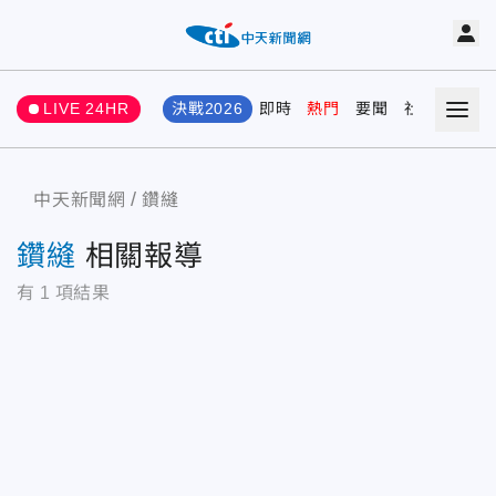
LIVE 24HR
決戰2026
即時
熱門
要聞
社會
娛樂
中天新聞網
鑽縫
鑽縫
相關報導
有
1
項結果