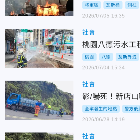
將軍區
瓦斯桶
側柱
2026/07/05 16:35
社會
桃園八德污水工
桃園
八德
瓦斯外洩
2026/07/04 15:34
社會
影/嚇死！新店
全案發生的地點
警方後
2026/06/28 14:19
社會