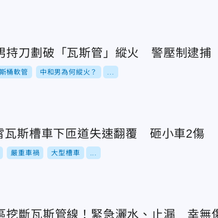
男持刀劃破「瓦斯管」縱火 警壓制逮捕
斯桶軟管
中和男為何縱火？
...
通霄瓦斯槽車下匝道失速翻覆 砸小車2傷
嚴重車禍
大型槽車
...
區挖斷瓦斯管線！緊急灑水、止漏 幸無