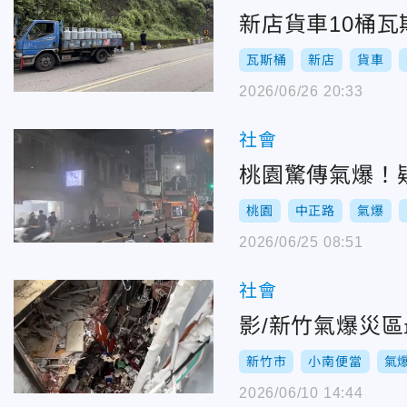
新店貨車10桶
瓦斯桶
新店
貨車
2026/06/26 20:33
社會
桃園驚傳氣爆！
桃園
中正路
氣爆
2026/06/25 08:51
社會
影/新竹氣爆災
新竹市
小南便當
氣
2026/06/10 14:44