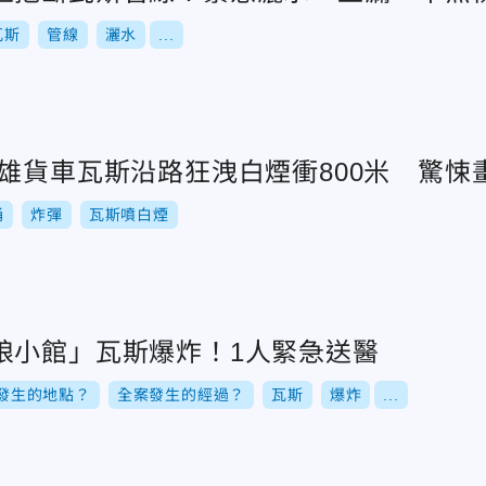
瓦斯
管線
灑水
...
高雄貨車瓦斯沿路狂洩白煙衝800米 驚悚
桶
炸彈
瓦斯噴白煙
娘小館」瓦斯爆炸！1人緊急送醫
發生的地點？
全案發生的經過？
瓦斯
爆炸
...