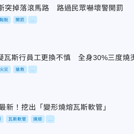
瓦斯突掉落滾馬路 路過民眾嚇壞警開罰
鬆脫
開罰
...
疑瓦斯行員工更換不慎 全身30%三度燒
火災
搶救
...
區最新！挖出「變形燒熔瓦斯軟管」
爆
瓦斯軟管
燒熔
...