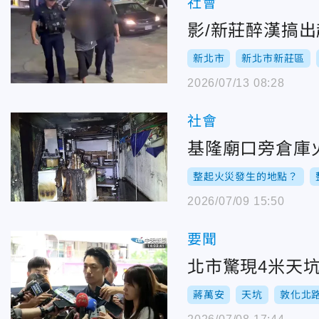
社會
影/新莊醉漢搞
新北市
新北市新莊區
2026/07/13 08:28
社會
基隆廟口旁倉庫
整起火災發生的地點？
2026/07/09 15:50
要聞
北市驚現4米天
蔣萬安
天坑
敦化北