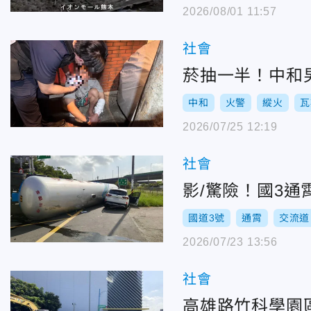
2026/08/01 11:57
社會
菸抽一半！中和
中和
火警
縱火
瓦
2026/07/25 12:19
社會
影/驚險！國3
國道3號
通霄
交流道
2026/07/23 13:56
社會
高雄路竹科學園