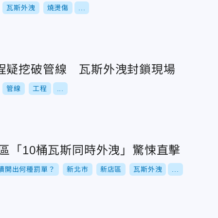
瓦斯外洩
燒燙傷
...
程疑挖破管線 瓦斯外洩封鎖現場
管線
工程
...
山區「10桶瓦斯同時外洩」驚悚直擊
續開出何種罰單？
新北市
新店區
瓦斯外洩
...