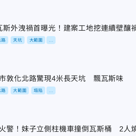
坑瓦斯外洩禍首曝光！建案工地挖連續壁釀
北路
天坑
大範圍
...
北市敦化北路驚現4米長天坑 飄瓦斯味
北路
大範圍
塌陷
...
市火警！妹子立側柱機車撞倒瓦斯桶 2人