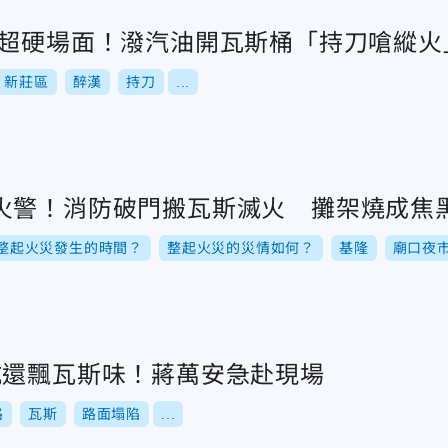
出超硬場面！潑汽油開瓦斯桶「持刀嗆縱火
新莊區
醉漢
持刀
...
火警！消防破門搬瓦斯滅火 攤架燒成焦
整起火災發生的時間？
整起火災的災情如何？
基隆
廟口夜
坑還飄瓦斯味！蔣萬安急赴現場
路
瓦斯
路面塌陷
...