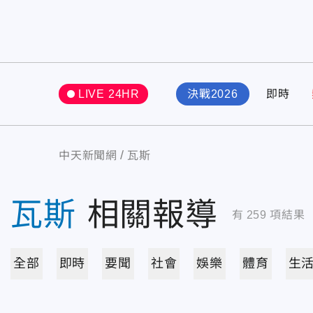
LIVE 24HR
決戰2026
即時
中天新聞網
瓦斯
瓦斯
相關報導
有
259
項結果
全部
即時
要聞
社會
娛樂
體育
生