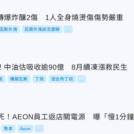
傳爆炸釀2傷 1人全身燒燙傷傷勢嚴重
瓦斯外洩
瓦斯外洩該怎麼辦
...
！中油估吸收逾90億 8月續凍漲救民生
氣
桶裝瓦斯
丁烷
混合丙丁烷
...
死！AEON員工返店關電源 曝「慢1分
熊本
Aeon
...